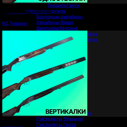
Горизонталки
Нарезное оружие
Двустволки (одностволки)
Болтовые карабины
Карабины Blaser
60 Товары
Винтовки Мосина
Нарезные карабины Сайга
Нарезные карабины Вепрь
Карабины 22 LR
Карабины 223 Rem
Карабины 30-06 SPR
Карабины 300 WM
Карабины 308 WIN
Карабины 7.62/39
Карабины 7.62/54R
Карабины 9.3/62
ОООП и газовое оружие
Пистолеты 10/28
Пистолеты 45 Rubber
Пистолеты 9 Р.А.
Пистолеты Grand Power
Пистолеты Streamer
Пистолеты Гроза
Вертикалки