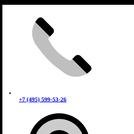
Skip
to
content
+7 (495) 599-53-26