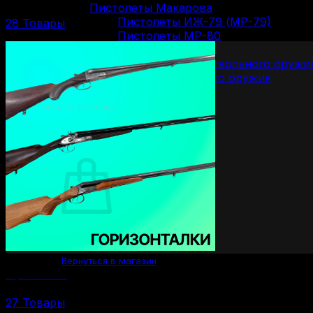
Пистолеты Макарова
Пистолеты ИЖ-79 (МР-79)
28 Товары
Пистолеты МР-80
Патроны
Патроны для гладкоствольного оружи
Патроны для нарезного оружия
Патроны для ОООП
Поиск
товаров
0
Корзина пуста.
Вернуться в магазин
Горизонталки
27 Товары