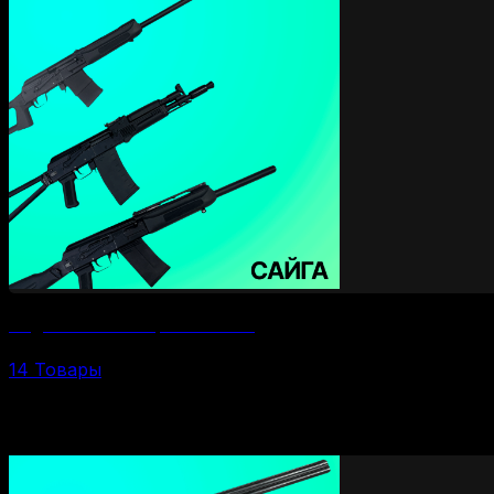
Гладкоствольные карабины Сайга
14 Товары
По калибрам