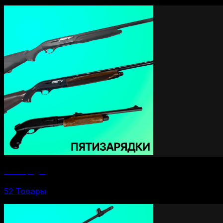
Пятизарядки
52 Товары