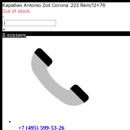
Карабин Antonio Zoli Corona .223 Rem/12×76
Out of stock
-
+
Skip
В корзину
to
content
+7 (495) 599-53-26