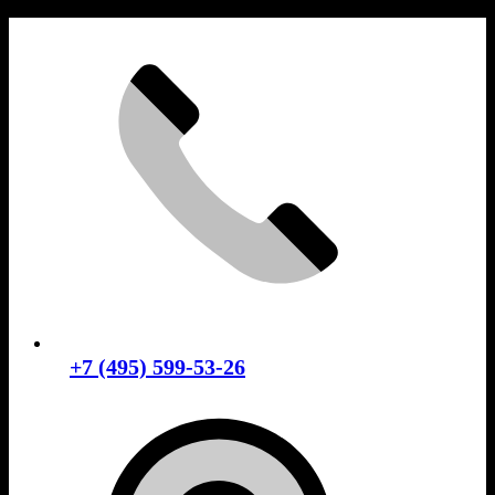
Skip
to
content
+7 (495) 599-53-26