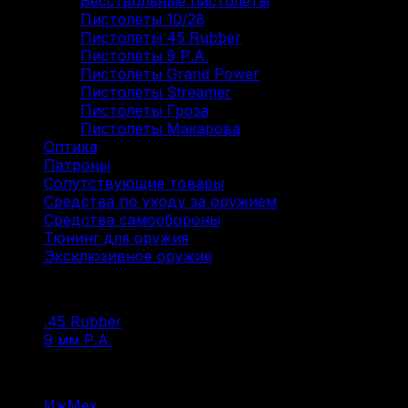
Бесствольные пистолеты
(8)
Пистолеты 10/28
(8)
Пистолеты 45 Rubber
(5)
Пистолеты 9 Р.А.
(38)
Пистолеты Grand Power
(7)
Пистолеты Streamer
(5)
Пистолеты Гроза
(7)
Пистолеты Макарова
(17)
Оптика
(12)
Патроны
(211)
Сопутствующие товары
(13)
Средства по уходу за оружием
(31)
Средства самообороны
(6)
Тюнинг для оружия
(37)
Эксклюзивное оружие
(6)
Фильтр по
.45 Rubber
(2)
9 мм Р.А.
(15)
Фильтр по
ИжМех
(4)