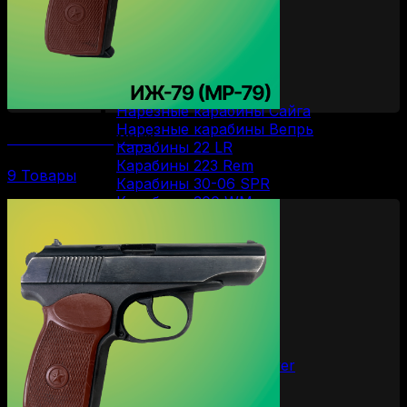
Вертикалки
Горизонталки
Нарезное оружие
Болтовые карабины
Карабины Blaser
Винтовки Мосина
Нарезные карабины Сайга
Нарезные карабины Вепрь
Пистолеты ИЖ-79 (МР-79)
Карабины 22 LR
Карабины 223 Rem
9 Товары
Карабины 30-06 SPR
Карабины 300 WM
Карабины 308 WIN
Карабины 7.62/39
Карабины 7.62/54R
Карабины 9.3/62
ОООП и газовое оружие
Пистолеты 10/28
Пистолеты 45 Rubber
Пистолеты 9 Р.А.
Пистолеты Grand Power
Пистолеты Streamer
Пистолеты Гроза