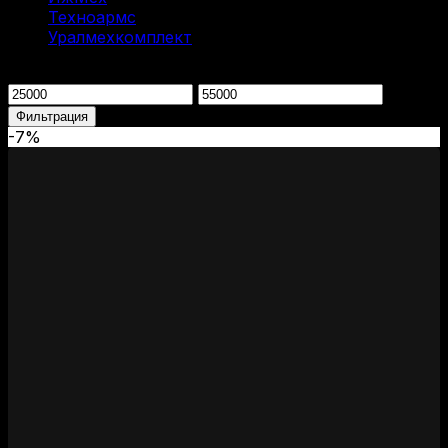
Техноармс
(8)
Уралмехкомплект
(4)
Фильтрация по цене
Минимальная
Максимальная
цена
цена
Фильтрация
-7%