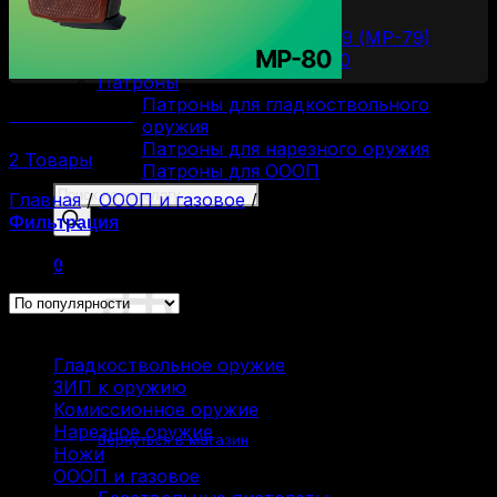
Пистолеты Макарова
Пистолеты ИЖ-79 (МР-79)
Пистолеты МР-80
Патроны
Патроны для гладкоствольного
Пистолеты МР-80
оружия
Патроны для нарезного оружия
2 Товары
Патроны для ОООП
Поиск
Главная
/
ОООП и газовое
/
Пистолеты Макарова
товаров
Фильтрация
Представлено 17 товаров
0
Каталог
Гладкоствольное оружие
(137)
ЗИП к оружию
(7)
Корзина пуста.
Комиссионное оружие
(322)
Нарезное оружие
(115)
Вернуться в магазин
Ножи
(9)
ОООП и газовое
(71)