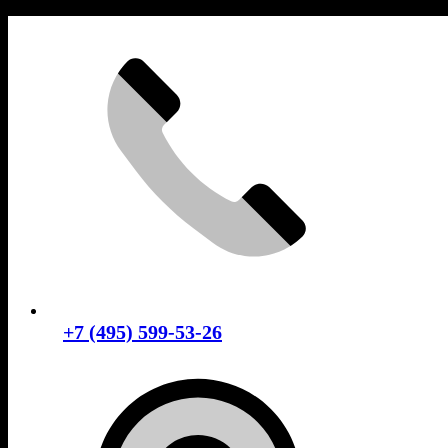
Skip
to
content
+7 (495) 599-53-26