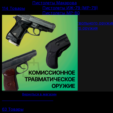
Пистолеты Макарова
Пистолеты ИЖ-79 (МР-79)
114 Товары
Пистолеты МР-80
Патроны
Патроны для гладкоствольного оружи
Патроны для нарезного оружия
Патроны для ОООП
Поиск
товаров
0
Корзина пуста.
Вернуться в магазин
Комиссионное ОООП и газовое
63 Товары