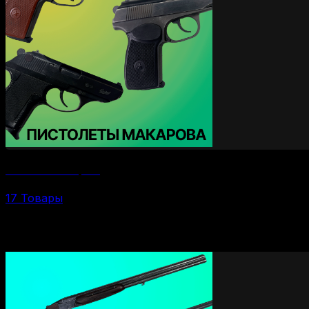
Пистолеты Макарова
17 Товары
По калибрам