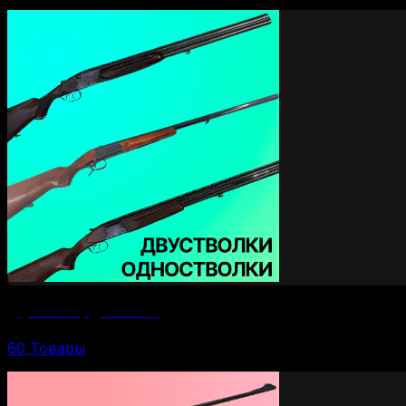
Двустволки (одностволки)
60 Товары