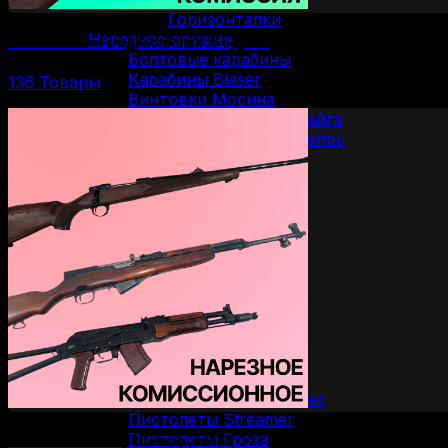
Горизонталки
Нарезное оружие
Комиссионное гладкоствольное оружие
Болтовые карабины
Карабины Blaser
136 Товары
Винтовки Мосина
Нарезные карабины Сайга
Нарезные карабины Вепрь
Карабины 22 LR
Карабины 223 Rem
Карабины 30-06 SPR
Карабины 300 WM
Карабины 308 WIN
Карабины 7.62/39
Карабины 7.62/54R
Карабины 9.3/62
ОООП и газовое оружие
Пистолеты 10/28
Пистолеты 45 Rubber
Пистолеты 9 Р.А.
Пистолеты Grand Power
Пистолеты Streamer
Пистолеты Гроза
Комиссионное нарезное оружие