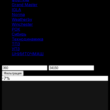
Grand Master
(1)
IGLA
(1)
Norma
(3)
Weatherby
(1)
Winchester
(2)
РОК
(2)
Сибирь
(9)
Технодинамика
(7)
ТПЗ
(2)
УПЗ
(1)
ЦНИИТОЧМАШ
(1)
Фильтрация по цене
Минимальная
Максимальная
цена
цена
Фильтрация
-7%