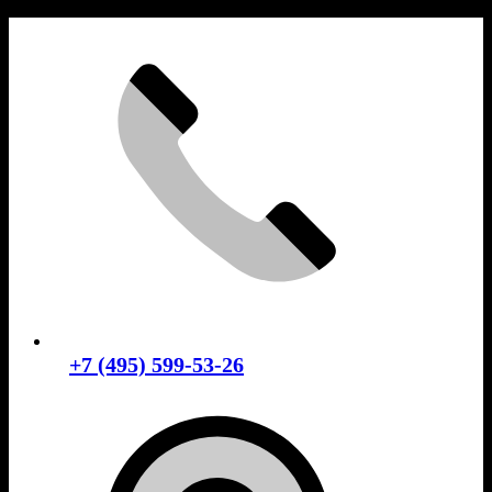
Skip
to
content
+7 (495) 599-53-26