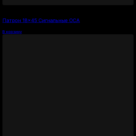
1500
₽
(за 1 шт:
375
₽
/ шт.)
Патрон 18×45 Сигнальные ОСА
В корзину