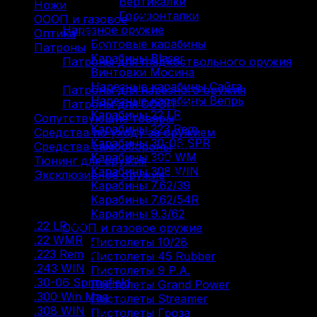
Вертикалки
Ножи
(9)
Горизонталки
ОООП и газовое
(71)
Нарезное оружие
Оптика
(12)
Болтовые карабины
Патроны
(211)
Карабины Blaser
Патроны для гладкоствольного оружия
Винтовки Мосина
(88)
Нарезные карабины Сайга
Патроны для нарезного оружия
(93)
Нарезные карабины Вепрь
Патроны для ОООП
(30)
Карабины 22 LR
Сопутствующие товары
(13)
Карабины 223 Rem
Средства по уходу за оружием
(31)
Карабины 30-06 SPR
Средства самообороны
(6)
Карабины 300 WM
Тюнинг для оружия
(37)
Карабины 308 WIN
Эксклюзивное оружие
(6)
Карабины 7.62/39
Карабины 7.62/54R
Фильтр по
Карабины 9.3/62
.22 LR
(9)
ОООП и газовое оружие
.22 WMR
(2)
Пистолеты 10/28
.223 Rem
(8)
Пистолеты 45 Rubber
.243 WIN
(2)
Пистолеты 9 Р.А.
.30-06 Springfield
(8)
Пистолеты Grand Power
.300 Win Mag
(3)
Пистолеты Streamer
.308 WIN
(12)
Пистолеты Гроза