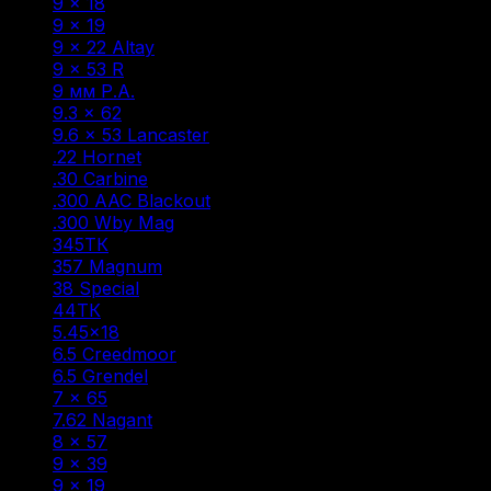
9 × 18
(1)
9 × 19
(6)
9 × 22 Altay
(1)
9 × 53 R
(1)
9 мм Р.А.
(7)
9.3 × 62
(1)
9.6 × 53 Lancaster
(3)
.22 Hornet
(1)
.30 Carbine
(1)
.300 AAC Blackout
(1)
.300 Wby Mag
(1)
345ТК
(2)
357 Magnum
(1)
38 Special
(1)
44ТК
(1)
5.45×18
(1)
6.5 Creedmoor
(1)
6.5 Grendel
(2)
7 × 65
(1)
7.62 Nagant
(1)
8 × 57
(5)
9 × 39
(1)
9 x 19
(1)