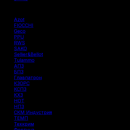
Фильтр по
Azot
(7)
FIOCCHI
(1)
Geco
(3)
PPU
(12)
RWS
(3)
SAKO
(1)
Sellier&Bellot
(7)
Tulammo
(11)
АПЗ
(1)
БПЗ
(34)
Главпатрон
(4)
КЗОРС
(5)
КСПЗ
(4)
КХЗ
(5)
НОТ
(6)
НПЗ
(8)
СКМ Индустрия
(18)
ТЕМП
(2)
Техкрим
(41)
Фортуна
(8)