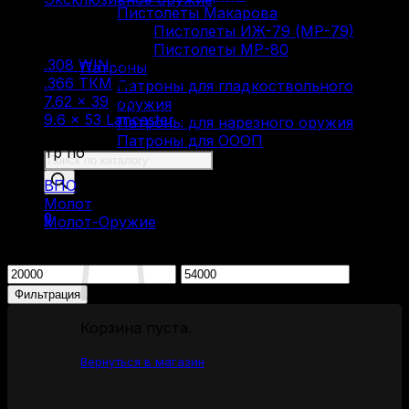
Пистолеты Макарова
Пистолеты ИЖ-79 (МР-79)
Фильтр по
Пистолеты МР-80
.308 WIN
(2)
Патроны
.366 ТКМ
(1)
Патроны для гладкоствольного
7.62 × 39
(1)
оружия
9.6 × 53 Lancaster
(1)
Патроны для нарезного оружия
Патроны для ОООП
Фильтр по
Поиск
товаров
ВПО
(1)
Молот
(2)
0
Молот-Оружие
(2)
Фильтрация по цене
Минимальная
Максимальная
цена
цена
Фильтрация
Корзина пуста.
Вернуться в магазин