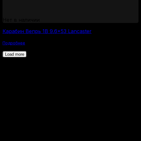
Нет в наличии
Карабин Вепрь 1В 9.6×53 Lancaster
Подробнее
Load more
Карабин Вепрь — это надежное гражданское
нарезное оружие, созданное на базе легендарного
ручного пулемета Калашникова (РПК). Эти
карабины известны своей прочностью, стабильной
работой автоматики и высокой точностью для
своего класса. Многие охотники и стрелки
выбирают карабин Вепрь за его ресурс,
выносливость и простоту эксплуатации.
Если вы планируете купить карабин Вепрь, важно
понимать его особенности, модельный ряд и
технические характеристики. В данной категории
представлены популярные модели, такие как Вепрь