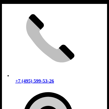
Skip
to
content
+7 (495) 599-53-26