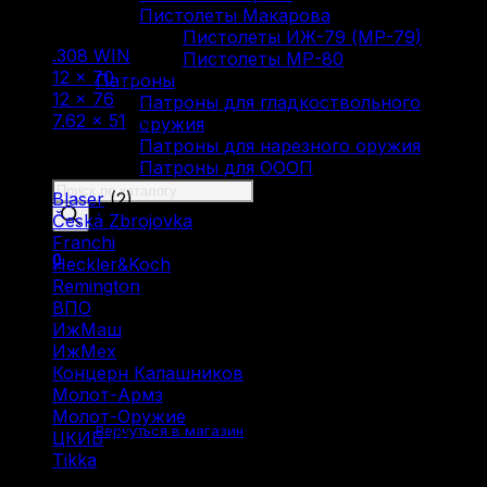
Пистолеты Макарова
Фильтр по
Пистолеты ИЖ-79 (МР-79)
.308 WIN
(18)
Пистолеты МР-80
12 × 70
(1)
Патроны
12 × 76
(1)
Патроны для гладкоствольного
7.62 × 51
(1)
оружия
Патроны для нарезного оружия
Фильтр по
Патроны для ОООП
Поиск
Blaser
(2)
товаров
Česká Zbrojovka
(2)
Franchi
(1)
0
Heckler&Koch
(1)
Remington
(1)
ВПО
(1)
ИжМаш
(2)
ИжМех
(2)
Концерн Калашников
(2)
Корзина пуста.
Молот-Армз
(1)
Молот-Оружие
(1)
Вернуться в магазин
ЦКИБ
(2)
Tikka
(1)