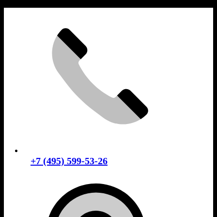
Skip
to
content
+7 (495) 599-53-26