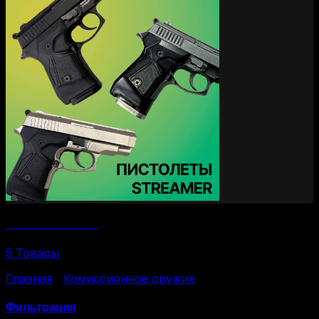
Пистолеты Streamer
5 Товары
Главная
/
Комиссионное оружие
/
Комиссионное
ОООП и газовое
Фильтрация