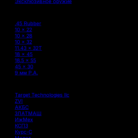
Эксклюзивное оружие
(6)
Фильтр по
.45 Rubber
(5)
10 × 22
(1)
10 × 28
(7)
10 × 32
(1)
11.43 × 32T
(1)
18 × 45
(6)
18.5 × 55
(2)
45 × 30
(1)
9 мм Р.А.
(39)
Фильтр по
Target Technologies llc
(6)
ZVI
(1)
АКБС
(1)
ЗЛАТМАШ
(1)
ИжМех
(9)
КСПЗ
(3)
Курс-С
(3)