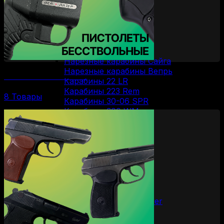
Вертикалки
Горизонталки
Нарезное оружие
Болтовые карабины
Карабины Blaser
Винтовки Мосина
Нарезные карабины Сайга
Нарезные карабины Вепрь
Бесствольные пистолеты
Карабины 22 LR
Карабины 223 Rem
8 Товары
Карабины 30-06 SPR
Карабины 300 WM
Карабины 308 WIN
Карабины 7.62/39
Карабины 7.62/54R
Карабины 9.3/62
ОООП и газовое оружие
Пистолеты 10/28
Пистолеты 45 Rubber
Пистолеты 9 Р.А.
Пистолеты Grand Power
Пистолеты Streamer
Пистолеты Гроза