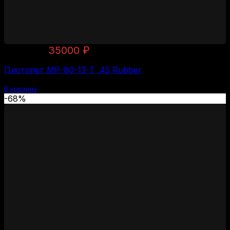
Первоначальная
Текущая
37500
₽
35000
₽
цена
цена:
Пистолет МР-80-13-Т .45 Rubber
составляла
35000 ₽.
37500 ₽.
В корзину
-68%