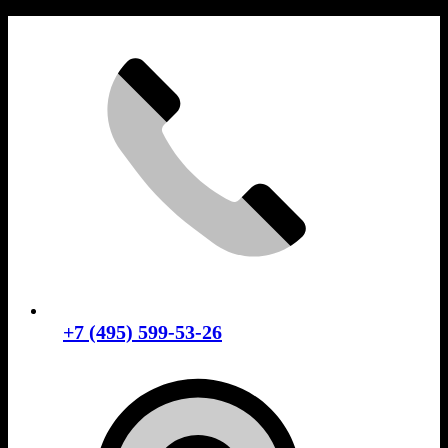
Skip
to
content
+7 (495) 599-53-26