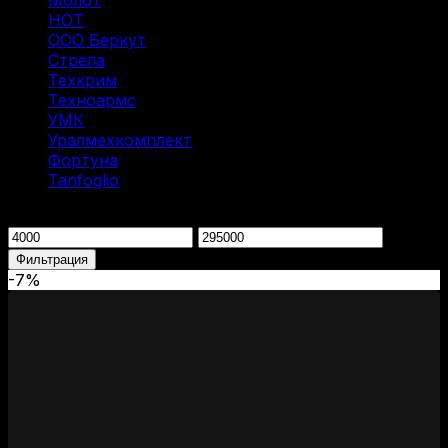
Молот
(2)
НОТ
(6)
ООО Беркут
(1)
Стрела
(1)
Техкрим
(1)
Техноармс
(15)
УМК
(1)
Уралмехкомплект
(4)
Фортуна
(6)
Tanfoglio
(1)
Фильтрация по цене
Минимальная
Максимальная
цена
цена
Фильтрация
-7%