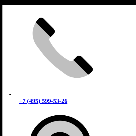
Skip
to
content
+7 (495) 599-53-26