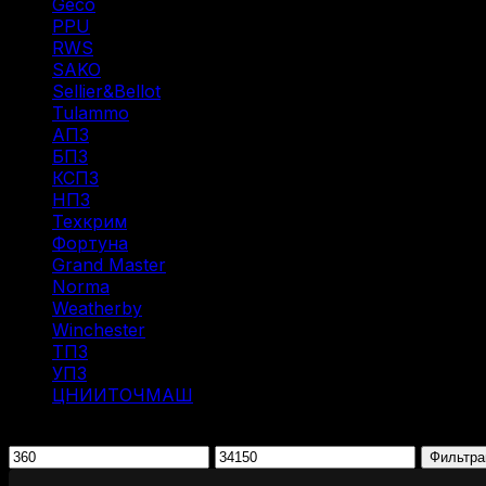
Geco
(3)
PPU
(12)
RWS
(3)
SAKO
(1)
Sellier&Bellot
(7)
Tulammo
(11)
АПЗ
(1)
БПЗ
(29)
КСПЗ
(3)
НПЗ
(8)
Техкрим
(2)
Фортуна
(1)
Grand Master
(1)
Norma
(3)
Weatherby
(1)
Winchester
(2)
ТПЗ
(2)
УПЗ
(1)
ЦНИИТОЧМАШ
(1)
Фильтрация по цене
Минимальная
Максимальная
Фильтра
цена
цена