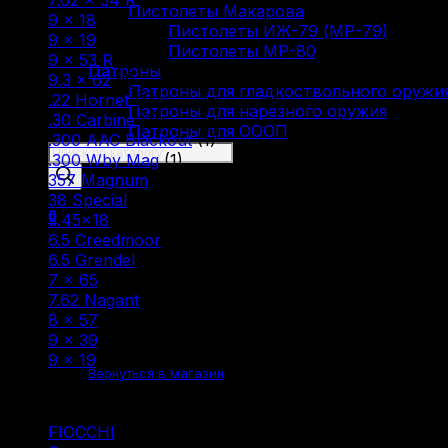
Пистолеты Макарова
9 × 18
(1)
Пистолеты ИЖ-79 (МР-79)
9 × 19
(6)
Пистолеты МР-80
9 × 53 R
(1)
Патроны
9.3 × 62
(1)
Патроны для гладкоствольного оружи
.22 Hornet
(1)
Патроны для нарезного оружия
.30 Carbine
(1)
Патроны для ОООП
.300 AAC Blackout
(1)
Поиск
.300 Wby Mag
(1)
товаров
357 Magnum
(1)
38 Special
(1)
0
5.45×18
(1)
6.5 Creedmoor
(1)
6.5 Grendel
(2)
7 × 65
(1)
7.62 Nagant
(1)
8 × 57
(5)
Корзина пуста.
9 × 39
(1)
9 x 19
(1)
Вернуться в магазин
Фильтр по
FIOCCHI
(1)