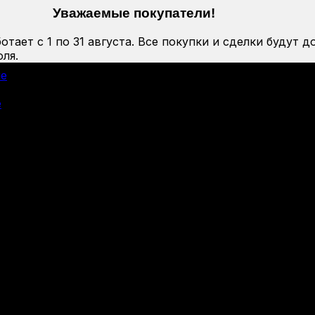
Уважаемые покупатели!
тает с 1 по 31 августа. Все покупки и сделки будут д
ля.
ие
е
)