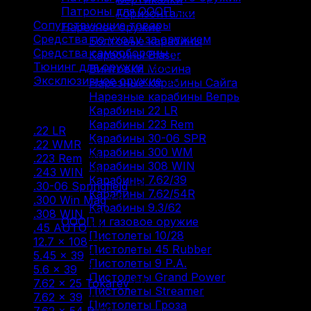
Патроны для ОООП
(30)
Горизонталки
Сопутствующие товары
(13)
Нарезное оружие
Средства по уходу за оружием
(31)
Болтовые карабины
Средства самообороны
(6)
Карабины Blaser
Тюнинг для оружия
(37)
Винтовки Мосина
Эксклюзивное оружие
(6)
Нарезные карабины Сайга
Нарезные карабины Вепрь
Фильтр по
Карабины 22 LR
Карабины 223 Rem
.22 LR
(9)
Карабины 30-06 SPR
.22 WMR
(2)
Карабины 300 WM
.223 Rem
(8)
Карабины 308 WIN
.243 WIN
(2)
Карабины 7.62/39
.30-06 Springfield
(8)
Карабины 7.62/54R
.300 Win Mag
(3)
Карабины 9.3/62
.308 WIN
(12)
ОООП и газовое оружие
.45 AUTO
(1)
Пистолеты 10/28
12.7 × 108
(1)
Пистолеты 45 Rubber
5.45 × 39
(1)
Пистолеты 9 Р.А.
5.6 × 39
(1)
Пистолеты Grand Power
7.62 × 25 Tokarev
(2)
Пистолеты Streamer
7.62 × 39
(8)
Пистолеты Гроза
7.62 × 54 R
(7)