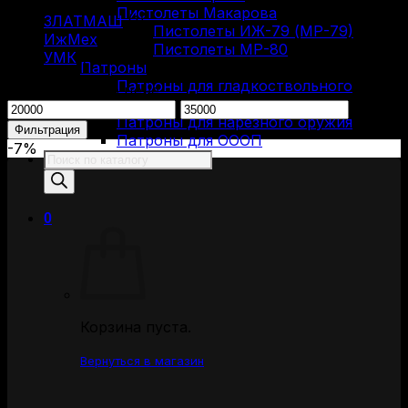
Пистолеты Макарова
ЗЛАТМАШ
(1)
Пистолеты ИЖ-79 (МР-79)
ИжМех
(3)
Пистолеты МР-80
УМК
(1)
Патроны
Патроны для гладкоствольного
Фильтрация по цене
оружия
Минимальная
Максимальная
Патроны для нарезного оружия
цена
цена
Фильтрация
Патроны для ОООП
-7%
Поиск
товаров
0
Корзина пуста.
Вернуться в магазин