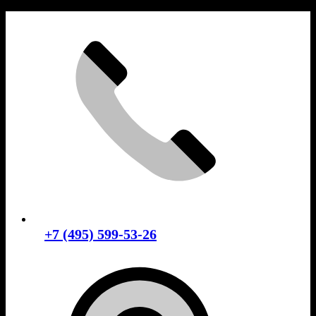
Skip
to
content
+7 (495) 599-53-26