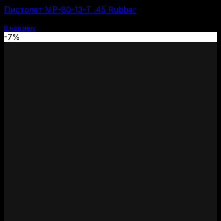
цена
цена:
Пистолет МР-80-13-Т .45 Rubber
составляла
35000 ₽.
37500 ₽.
В корзину
-7%