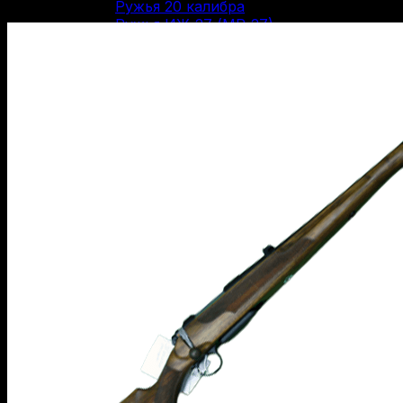
Ружья 20 калибра
Ружья ИЖ-27 (МР-27)
Ружья ИЖ-18 (МР-18)
Ружья ТОЗ-34
Двустволки (одностволки)
Вертикалки
Горизонталки
Нарезное оружие
Болтовые карабины
Карабины Blaser
Винтовки Мосина
Нарезные карабины Сайга
Нарезные карабины Вепрь
Карабины 22 LR
Карабины 223 Rem
Карабины 30-06 SPR
Карабины 300 WM
Карабины 308 WIN
Карабины 7.62/39
Карабины 7.62/54R
Карабины 9.3/62
ОООП и газовое оружие
Пистолеты 10/28