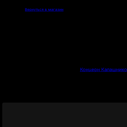
1040 мм
Общая длина
Вернуться в магазин
550 мм
Длина ствола, мм
3200 г
Вес
Россия
Страна производства
Концерн Калашник
Производитель
Изменение цен
Рекомендуемые Карабины 223 Rem