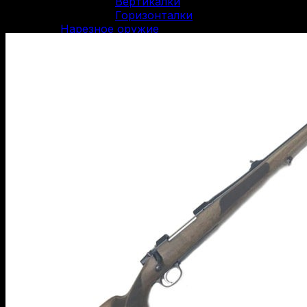
Вертикалки
Горизонталки
Нарезное оружие
Болтовые карабины
Карабины Blaser
Винтовки Мосина
Нарезные карабины Сайга
Нарезные карабины Вепрь
Карабины 22 LR
Карабины 223 Rem
Карабины 30-06 SPR
Карабины 300 WM
Карабины 308 WIN
Карабины 7.62/39
Карабины 7.62/54R
Карабины 9.3/62
ОООП и газовое оружие
Пистолеты 10/28
Пистолеты 45 Rubber
Пистолеты 9 Р.А.
Пистолеты Grand Power
Пистолеты Streamer
Пистолеты Гроза