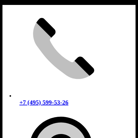
Skip
to
content
+7 (495) 599-53-26