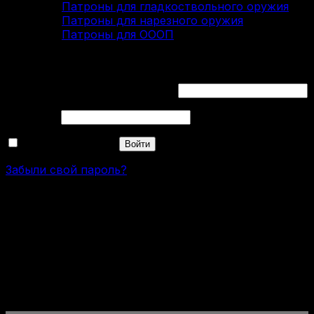
Патроны для гладкоствольного оружия
Патроны для нарезного оружия
Патроны для ОООП
Вход
Обязательно
Имя пользователя или Email
*
Обязательно
Пароль
*
Запомнить меня
Войти
Забыли свой пароль?
Карабин CZ 557 Lux .30-06 Springfield
Нет в наличии