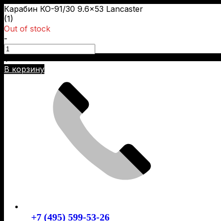
Карабин КО-91/30 9.6×53 Lancaster
(1)
Out of stock
-
Skip
+
to
В корзину
content
+7 (495) 599-53-26