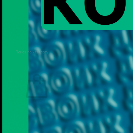
Пистолеты Макарова
Пистолеты ИЖ-79 (МР-79)
Пистолеты МР-80
Патроны
Патроны для гладкоствольного
оружия
Патроны для нарезного оружия
Патроны для ОООП
Поиск
товаров
0
Корзина пуста.
Вернуться в магазин