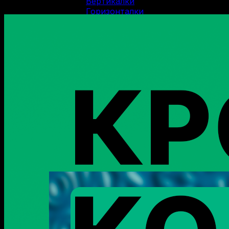
Вертикалки
Горизонталки
Нарезное оружие
Болтовые карабины
Карабины Blaser
Винтовки Мосина
Нарезные карабины Сайга
Нарезные карабины Вепрь
Карабины 22 LR
Карабины 223 Rem
Карабины 30-06 SPR
Карабины 300 WM
Карабины 308 WIN
Карабины 7.62/39
Карабины 7.62/54R
Карабины 9.3/62
ОООП и газовое оружие
Пистолеты 10/28
Пистолеты 45 Rubber
Пистолеты 9 Р.А.
Пистолеты Grand Power
Пистолеты Streamer
Пистолеты Гроза