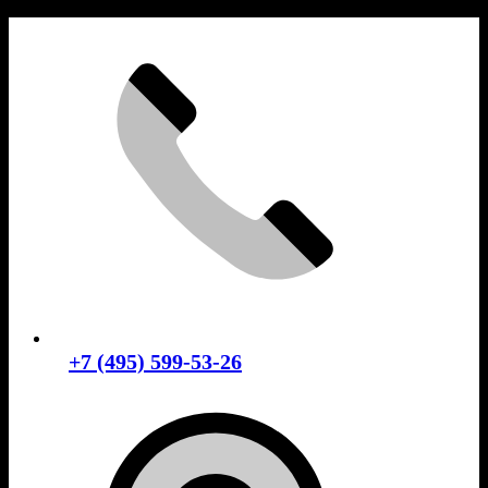
Skip
to
content
+7 (495) 599-53-26