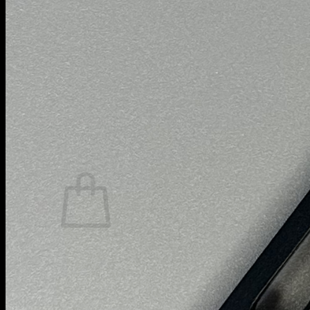
Пистолеты Макарова
Пистолеты ИЖ-79 (МР-79)
Пистолеты МР-80
Патроны
Патроны для гладкоствольного
оружия
Патроны для нарезного оружия
Патроны для ОООП
Поиск
товаров
0
Корзина пуста.
Вернуться в магазин