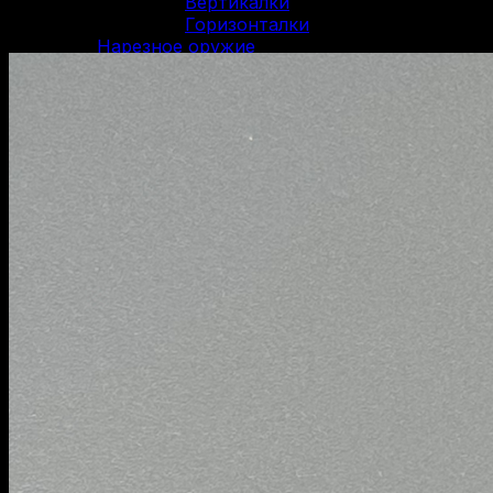
Вертикалки
Горизонталки
Нарезное оружие
Болтовые карабины
Карабины Blaser
Винтовки Мосина
Нарезные карабины Сайга
Нарезные карабины Вепрь
Карабины 22 LR
Карабины 223 Rem
Карабины 30-06 SPR
Карабины 300 WM
Карабины 308 WIN
Карабины 7.62/39
Карабины 7.62/54R
Карабины 9.3/62
ОООП и газовое оружие
Пистолеты 10/28
Пистолеты 45 Rubber
Пистолеты 9 Р.А.
Пистолеты Grand Power
Пистолеты Streamer
Пистолеты Гроза