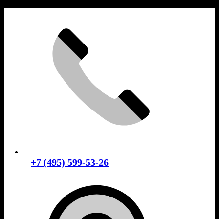
Skip
to
content
+7 (495) 599-53-26