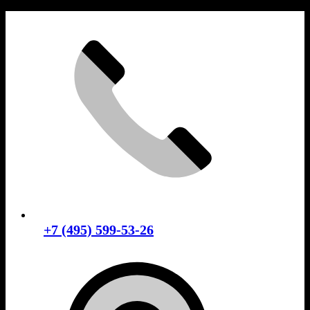
Skip
to
content
+7 (495) 599-53-26