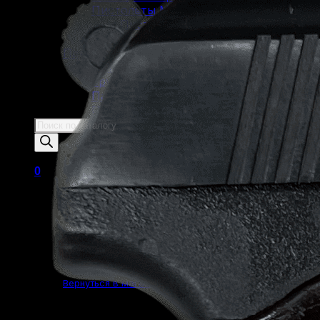
Пистолеты Макарова
Пистолеты ИЖ-79 (МР-79)
Пистолеты МР-80
Патроны
Патроны для гладкоствольного
оружия
Патроны для нарезного оружия
Патроны для ОООП
Поиск
товаров
0
Корзина пуста.
Вернуться в магазин