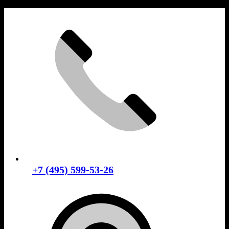
Skip
to
content
+7 (495) 599-53-26