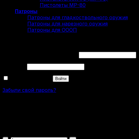
Пистолеты МР-80
Патроны
Патроны для гладкоствольного оружия
Патроны для нарезного оружия
Патроны для ОООП
Вход
Обязательно
Имя пользователя или Email
*
Обязательно
Пароль
*
Запомнить меня
Войти
Забыли свой пароль?
Пистолет МР-80-13-Т .45 Rubber