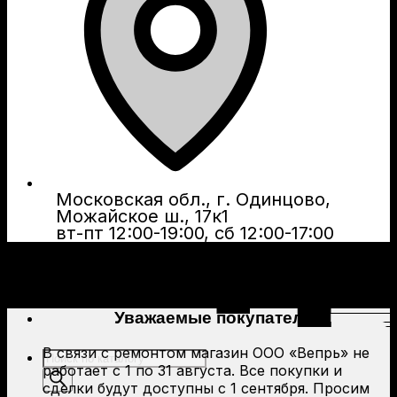
Московская обл., г. Одинцово,
Можайское ш., 17к1
вт-пт 12:00-19:00, сб 12:00-17:00
Уважаемые покупатели!
В связи с ремонтом магазин ООО «Вепрь» не
Поиск
работает с 1 по 31 августа. Все покупки и
товаров
сделки будут доступны с 1 сентября. Просим