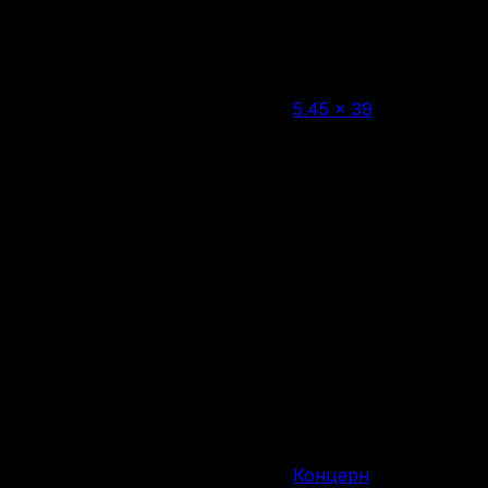
Нет в наличии
5.45 × 39
Калибр
Вместимость магазина/
10 патронов
барабана
935 мм
Общая длина
415 мм
Длина ствола, мм
3800 г
Вес
Россия
Страна производства
Концерн
Производитель