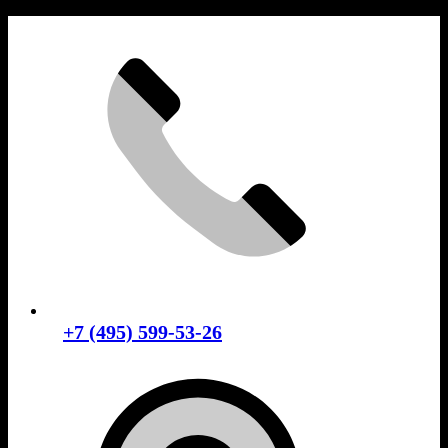
Skip
to
content
+7 (495) 599-53-26