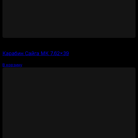
65000
₽
Карабин Сайга МК 7.62×39
В корзину