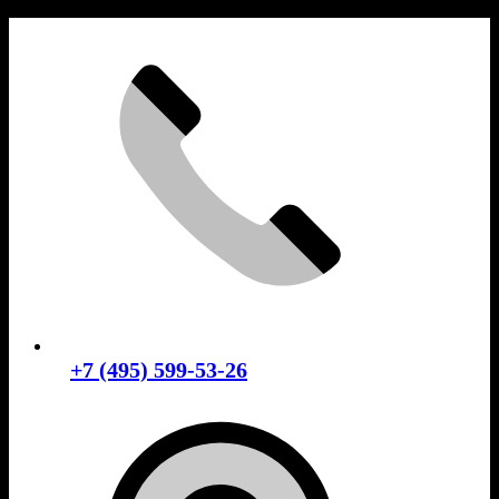
Skip
to
content
+7 (495) 599-53-26