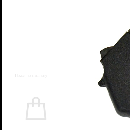
Пистолеты 45 Rubber
Пистолеты 9 Р.А.
Пистолеты Grand Power
Пистолеты Streamer
Пистолеты Гроза
Пистолеты Макарова
Пистолеты ИЖ-79 (МР-79)
Пистолеты МР-80
Патроны
Патроны для гладкоствольного оружи
Патроны для нарезного оружия
Патроны для ОООП
Поиск
товаров
0
Корзина пуста.