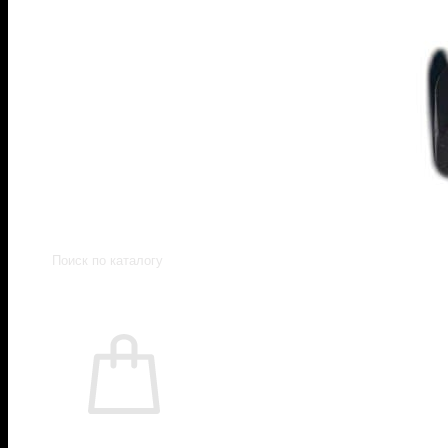
Пистолеты 45 Rubber
Пистолеты 9 Р.А.
Пистолеты Grand Power
Пистолеты Streamer
Пистолеты Гроза
Пистолеты Макарова
Пистолеты ИЖ-79 (МР-79)
Пистолеты МР-80
Патроны
Патроны для гладкоствольного оружи
Патроны для нарезного оружия
Патроны для ОООП
Поиск
товаров
0
Корзина пуста.