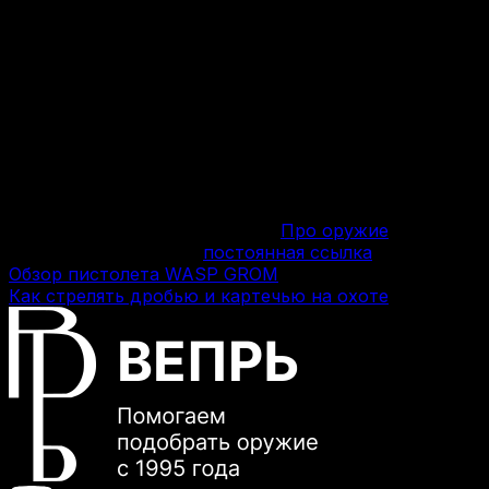
Наконец, просто коллекционирование.
Кремнёвые ружья 16-17 веков есть во многих
собраниях оружия по всему миру, а вот иметь
у себя дома крупнокалиберную снайперскую
винтовку, практически идентичную армейской
могут позволить себе лишь немногие
избранные. Таким избранным можете стать и
вы, купив это замечательное оружие в нашем
магазине!
Эта запись была размещена в
Про оружие
.
Добавить в закладки
постоянная ссылка
.
Обзор пистолета WASP GROM
Как стрелять дробью и картечью на охоте