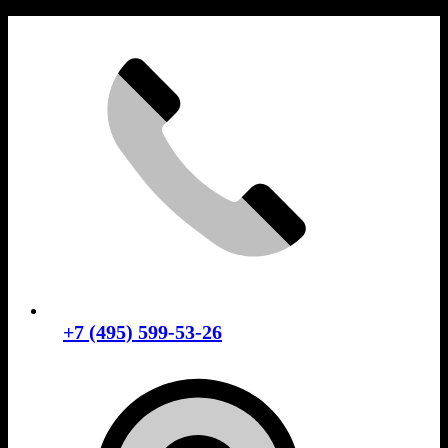
Skip
to
content
+7 (495) 599-53-26