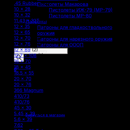
.45 Rubber
(10)
Пистолеты Макарова
10 × 28
(14)
Пистолеты ИЖ-79 (МР-79)
10 × 32
(2)
Пистолеты МР-80
11.43 × 32T
(1)
Патроны
12 × 35
(1)
Патроны для гладкоствольного
12 × 65
(1)
оружия
12 × 70
(82)
Патроны для нарезного оружия
12 × 76
(67)
Патроны для ОООП
12 × 89
(2)
Поиск
12.7 × 108
(1)
товаров
16 × 70
(32)
18 × 45
(9)
0
18.5 × 55
(5)
20 × 70
(15)
20 × 76
(7)
366 Magnum
(2)
410/73
(5)
410/76
(7)
Корзина пуста.
45 × 30
(2)
5.45 × 39
(4)
Вернуться в магазин
5.6 × 39
(2)
7.62
(2)