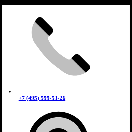
Skip
to
content
+7 (495) 599-53-26