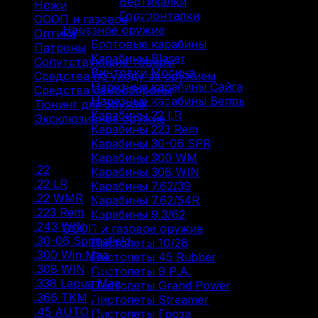
Вертикалки
Ножи
(9)
Горизонталки
ОООП и газовое
(71)
Нарезное оружие
Оптика
(12)
Болтовые карабины
Патроны
(211)
Карабины Blaser
Сопутствующие товары
(13)
Винтовки Мосина
Средства по уходу за оружием
(31)
Нарезные карабины Сайга
Средства самообороны
(6)
Нарезные карабины Вепрь
Тюнинг для оружия
(37)
Карабины 22 LR
Эксклюзивное оружие
(6)
Карабины 223 Rem
Карабины 30-06 SPR
Фильтр по
Карабины 300 WM
.22
(2)
Карабины 308 WIN
.22 LR
(29)
Карабины 7.62/39
.22 WMR
(3)
Карабины 7.62/54R
.223 Rem
(18)
Карабины 9.3/62
.243 WIN
(4)
ОООП и газовое оружие
.30-06 Springfield
(18)
Пистолеты 10/28
.300 Win Mag
(12)
Пистолеты 45 Rubber
.308 WIN
(30)
Пистолеты 9 Р.А.
.338 Lapua Mag
(2)
Пистолеты Grand Power
.366 ТКМ
(5)
Пистолеты Streamer
.45 AUTO
(2)
Пистолеты Гроза