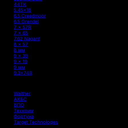
44ТК
(1)
5.45×18
(1)
6.5 Creedmoor
(1)
6.5 Grendel
(2)
7 × 57R
(1)
7 × 65
(1)
7.62 Nagant
(1)
8 × 57
(6)
8 мм
(1)
9 × 39
(1)
9 x 19
(1)
9 мм
(1)
9.3×74R
(1)
Фильтр по
Walther
(1)
АКБС
(1)
ВПО
(1)
Техкрим
(2)
Фортуна
(1)
Target Technologies
(1)