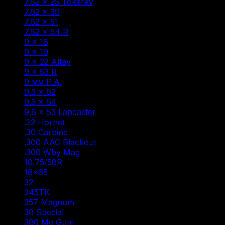
7.62 × 25 Tokarev
(2)
7.62 × 39
(22)
7.62 × 51
(1)
7.62 × 54 R
(13)
9 × 18
(2)
9 × 19
(9)
9 × 22 Altay
(1)
9 × 53 R
(1)
9 мм Р.А.
(47)
9.3 × 62
(5)
9.3 × 64
(1)
9.6 × 53 Lancaster
(6)
.22 Hornet
(1)
.30 Carbine
(1)
.300 AAC Blackout
(1)
.300 Wby Mag
(1)
10.75/58R
(1)
16×65
(1)
32
(1)
345ТК
(3)
357 Magnum
(1)
38 Special
(1)
380 Me Gum
(1)