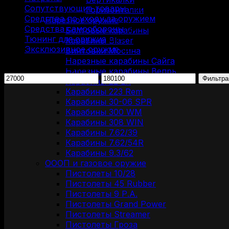
Сопутствующие товары
(13)
Горизонталки
Средства по уходу за оружием
(31)
Нарезное оружие
Средства самообороны
(6)
Болтовые карабины
Тюнинг для оружия
(37)
Карабины Blaser
Эксклюзивное оружие
(6)
Винтовки Мосина
Нарезные карабины Сайга
Фильтрация по цене
Нарезные карабины Вепрь
Минимальная
Максимальная
Фильтра
Карабины 22 LR
цена
цена
Карабины 223 Rem
Карабины 30-06 SPR
Карабины 300 WM
Карабины 308 WIN
Карабины 7.62/39
Карабины 7.62/54R
Карабины 9.3/62
ОООП и газовое оружие
Пистолеты 10/28
Пистолеты 45 Rubber
Пистолеты 9 Р.А.
Пистолеты Grand Power
Пистолеты Streamer
Пистолеты Гроза