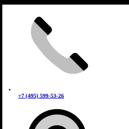
Skip
to
content
+7 (495) 599-53-26