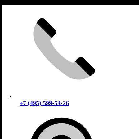
Skip
to
content
+7 (495) 599-53-26