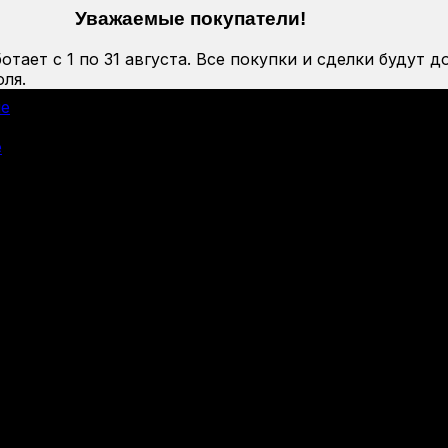
Уважаемые покупатели!
тает с 1 по 31 августа. Все покупки и сделки будут д
ля.
ие
е