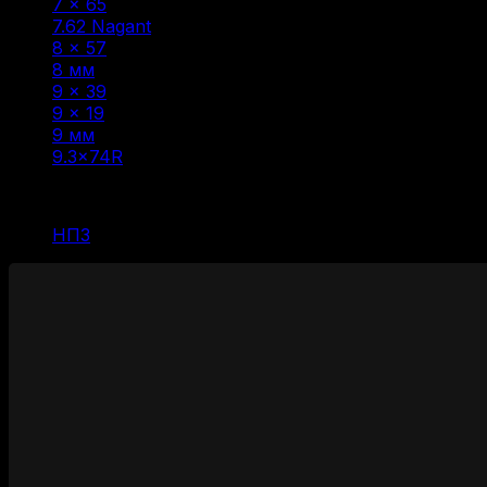
7 × 65
(1)
7.62 Nagant
(1)
8 × 57
(6)
8 мм
(1)
9 × 39
(1)
9 x 19
(1)
9 мм
(1)
9.3×74R
(1)
Фильтр по
НПЗ
(1)