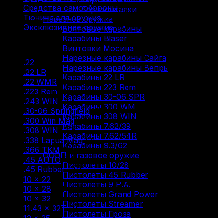
Средства самообороны
(6)
Горизонталки
Тюнинг для оружия
(37)
Нарезное оружие
Эксклюзивное оружие
(6)
Болтовые карабины
Карабины Blaser
Фильтр по
Винтовки Мосина
Нарезные карабины Сайга
.22
(2)
Нарезные карабины Вепрь
.22 LR
(29)
Карабины 22 LR
.22 WMR
(3)
Карабины 223 Rem
.223 Rem
(18)
Карабины 30-06 SPR
.243 WIN
(4)
Карабины 300 WM
.30-06 Springfield
(18)
Карабины 308 WIN
.300 Win Mag
(12)
Карабины 7.62/39
.308 WIN
(30)
Карабины 7.62/54R
.338 Lapua Mag
(2)
Карабины 9.3/62
.366 ТКМ
(5)
ОООП и газовое оружие
.45 AUTO
(2)
Пистолеты 10/28
.45 Rubber
(10)
Пистолеты 45 Rubber
10 × 22
(7)
Пистолеты 9 Р.А.
10 × 28
(14)
Пистолеты Grand Power
10 × 32
(2)
Пистолеты Streamer
11.43 × 32T
(1)
Пистолеты Гроза
12 × 35
(1)