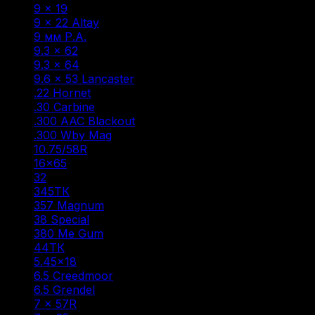
9 × 19
(9)
9 × 22 Altay
(1)
9 мм Р.А.
(47)
9.3 × 62
(5)
9.3 × 64
(1)
9.6 × 53 Lancaster
(6)
.22 Hornet
(1)
.30 Carbine
(1)
.300 AAC Blackout
(1)
.300 Wby Mag
(1)
10.75/58R
(1)
16×65
(1)
32
(1)
345ТК
(3)
357 Magnum
(1)
38 Special
(1)
380 Me Gum
(1)
44ТК
(1)
5.45×18
(1)
6.5 Creedmoor
(1)
6.5 Grendel
(2)
7 × 57R
(1)