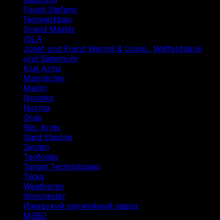
Fausti Stefano
(1)
Feinwerkbau
(1)
Grand Master
(1)
IGLA
(1)
Josef und Franz Werndl & Comp., Waffenfabrik
und Sägemühl
(1)
Kral Arms
(1)
Mannlicher
(1)
Marlin
(1)
Norinko
(1)
Norma
(3)
Orsis
(1)
Rec Arms
(1)
Saint Etienne
(1)
Seylan
(1)
Tanfoglio
(1)
Target Technologies
(2)
Tikka
(2)
Weatherby
(1)
Winchester
(2)
Ижевский оружейный завод
(1)
МЗВО
(2)