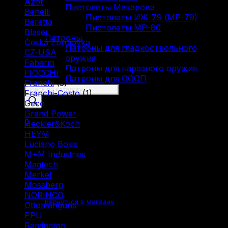
Azot
(7)
Пистолеты Макарова
Benelli
(16)
Пистолеты ИЖ-79 (МР-79)
Beretta
(2)
Пистолеты МР-80
Blaser
(5)
Патроны
Česká Zbrojovka
(10)
Патроны для гладкоствольного
CZ-USA
(1)
оружия
Fabarm
(5)
Патроны для нарезного оружия
FIOCCHI
(1)
Патроны для ОООП
Franchi
(3)
Поиск
Franchi-Costo
(1)
товаров
Geco
(4)
Grand Power
(1)
0
Heckler&Koch
(2)
HEYM
(1)
Luciano Bosis
(1)
M+M Industries
(1)
Magtech
(1)
Merkel
(2)
Корзина пуста.
Mossberg
(1)
NORINCO
(2)
Вернуться в магазин
Ottomanguns
(1)
PPU
(12)
Remington
(6)