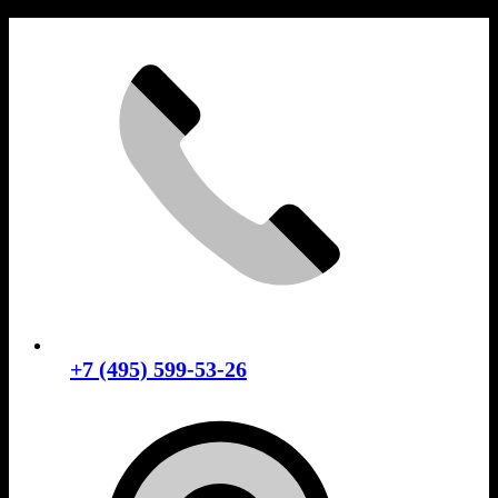
Skip
to
content
+7 (495) 599-53-26