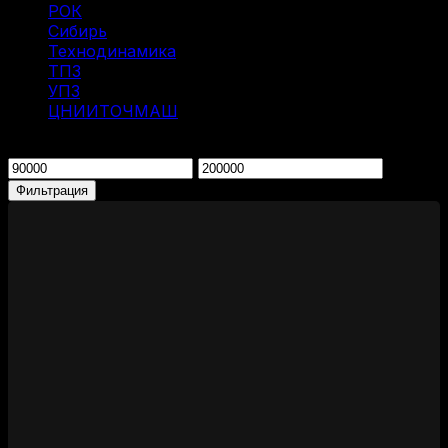
РОК
(2)
Сибирь
(9)
Технодинамика
(7)
ТПЗ
(2)
УПЗ
(1)
ЦНИИТОЧМАШ
(1)
Фильтрация по цене
Минимальная
Максимальная
цена
цена
Фильтрация