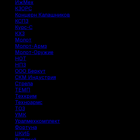
ИжМех
(44)
КЗОРС
(5)
Концерн Калашников
(20)
КСПЗ
(7)
Курс-С
(3)
КХЗ
(5)
Молот
(4)
Молот-Армз
(3)
Молот-Оружие
(4)
НОТ
(12)
НПЗ
(8)
ООО Беркут
(1)
СКМ Индустрия
(18)
Стрела
(1)
ТЕМП
(2)
Техкрим
(43)
Техноармс
(15)
ТОЗ
(31)
УМК
(1)
Уралмехкомплект
(4)
Фортуна
(14)
ЦКИБ
(10)
Battinsoli
(2)