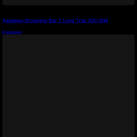
200000
₽
Карабин Browning Bar 2 Long Trac 300 WM
В корзину