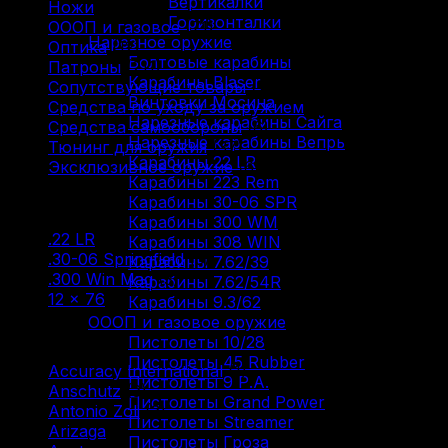
Вертикалки
Ножи
(9)
Горизонталки
ОООП и газовое
(71)
Нарезное оружие
Оптика
(12)
Болтовые карабины
Патроны
(211)
Карабины Blaser
Сопутствующие товары
(13)
Винтовки Мосина
Средства по уходу за оружием
(31)
Нарезные карабины Сайга
Средства самообороны
(6)
Нарезные карабины Вепрь
Тюнинг для оружия
(37)
Карабины 22 LR
Эксклюзивное оружие
(6)
Карабины 223 Rem
Карабины 30-06 SPR
Фильтр по
Карабины 300 WM
.22 LR
(1)
Карабины 308 WIN
.30-06 Springfield
(3)
Карабины 7.62/39
.300 Win Mag
(3)
Карабины 7.62/54R
12 × 76
(2)
Карабины 9.3/62
ОООП и газовое оружие
Фильтр по
Пистолеты 10/28
Пистолеты 45 Rubber
Accuracy International
(1)
Пистолеты 9 Р.А.
Anschutz
(3)
Пистолеты Grand Power
Antonio Zoli
(3)
Пистолеты Streamer
Arizaga
(1)
Пистолеты Гроза