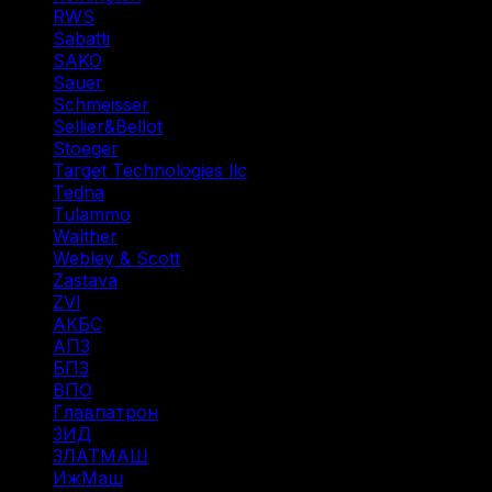
RWS
(3)
Sabatti
(2)
SAKO
(3)
Sauer
(3)
Schmeisser
(1)
Sellier&Bellot
(7)
Stoeger
(2)
Target Technologies llc
(6)
Tedna
(1)
Tulammo
(11)
Walther
(3)
Webley & Scott
(1)
Zastava
(1)
ZVI
(1)
АКБС
(1)
АПЗ
(1)
БПЗ
(34)
ВПО
(14)
Главпатрон
(4)
ЗИД
(1)
ЗЛАТМАШ
(1)
ИжМаш
(19)