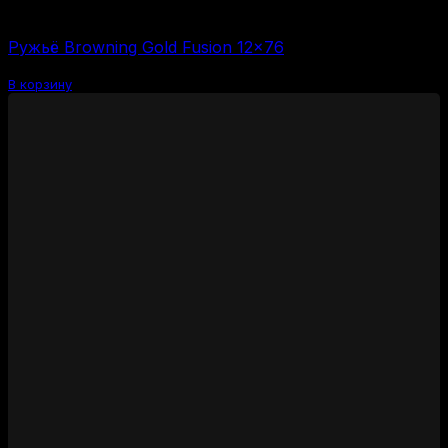
110000
₽
Ружьё Browning Gold Fusion 12×76
В корзину