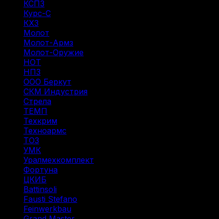
КСПЗ
(7)
Курс-С
(3)
КХЗ
(5)
Молот
(4)
Молот-Армз
(3)
Молот-Оружие
(4)
НОТ
(12)
НПЗ
(8)
ООО Беркут
(1)
СКМ Индустрия
(18)
Стрела
(1)
ТЕМП
(2)
Техкрим
(43)
Техноармс
(15)
ТОЗ
(31)
УМК
(1)
Уралмехкомплект
(4)
Фортуна
(14)
ЦКИБ
(10)
Battinsoli
(2)
Fausti Stefano
(1)
Feinwerkbau
(1)
Grand Master
(1)