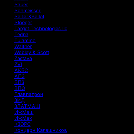
Sauer
(3)
Schmeisser
(1)
Sellier&Bellot
(7)
Stoeger
(2)
Target Technologies llc
(6)
Tedna
(1)
Tulammo
(11)
Walther
(3)
Webley & Scott
(1)
Zastava
(1)
ZVI
(1)
АКБС
(1)
АПЗ
(1)
БПЗ
(34)
ВПО
(14)
Главпатрон
(4)
ЗИД
(1)
ЗЛАТМАШ
(1)
ИжМаш
(19)
ИжМех
(44)
КЗОРС
(5)
Концерн Калашников
(20)