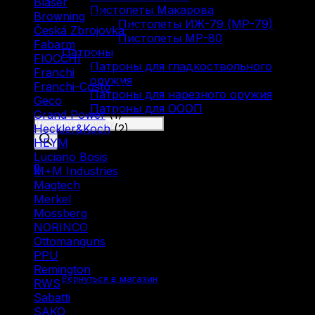
Blaser
(5)
Пистолеты Макарова
Browning
(9)
Пистолеты ИЖ-79 (МР-79)
Česká Zbrojovka
(10)
Пистолеты МР-80
Fabarm
(5)
Патроны
FIOCCHI
(1)
Патроны для гладкоствольного
Franchi
(3)
оружия
Franchi-Costo
(1)
Патроны для нарезного оружия
Geco
(4)
Патроны для ОООП
Grand Power
(1)
Поиск
Heckler&Koch
(2)
товаров
HEYM
(1)
Luciano Bosis
(1)
0
M+M Industries
(1)
Magtech
(1)
Merkel
(2)
Mossberg
(1)
NORINCO
(2)
Ottomanguns
(1)
Корзина пуста.
PPU
(12)
Remington
(6)
Вернуться в магазин
RWS
(3)
Sabatti
(2)
SAKO
(3)