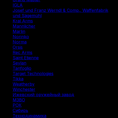
IGLA
(1)
Josef und Franz Werndl & Comp., Waffenfabrik
und Sägemühl
(1)
Kral Arms
(1)
Mannlicher
(1)
Marlin
(1)
Norinko
(1)
Norma
(3)
Orsis
(1)
Rec Arms
(1)
Saint Etienne
(1)
Seylan
(1)
Tanfoglio
(1)
Target Technologies
(2)
Tikka
(2)
Weatherby
(1)
Winchester
(2)
Ижевский оружейный завод
(1)
МЗВО
(2)
РОК
(2)
Сибирь
(9)
Технодинамика
(7)