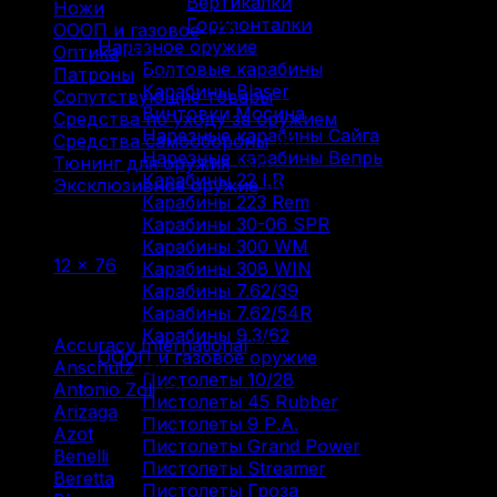
Вертикалки
Ножи
(9)
Горизонталки
ОООП и газовое
(71)
Нарезное оружие
Оптика
(12)
Болтовые карабины
Патроны
(211)
Карабины Blaser
Сопутствующие товары
(13)
Винтовки Мосина
Средства по уходу за оружием
(31)
Нарезные карабины Сайга
Средства самообороны
(6)
Нарезные карабины Вепрь
Тюнинг для оружия
(37)
Карабины 22 LR
Эксклюзивное оружие
(6)
Карабины 223 Rem
Карабины 30-06 SPR
Фильтр по
Карабины 300 WM
12 × 76
(1)
Карабины 308 WIN
Карабины 7.62/39
Фильтр по
Карабины 7.62/54R
Карабины 9.3/62
Accuracy International
(1)
ОООП и газовое оружие
Anschutz
(3)
Пистолеты 10/28
Antonio Zoli
(3)
Пистолеты 45 Rubber
Arizaga
(1)
Пистолеты 9 Р.А.
Azot
(7)
Пистолеты Grand Power
Benelli
(16)
Пистолеты Streamer
Beretta
(2)
Пистолеты Гроза