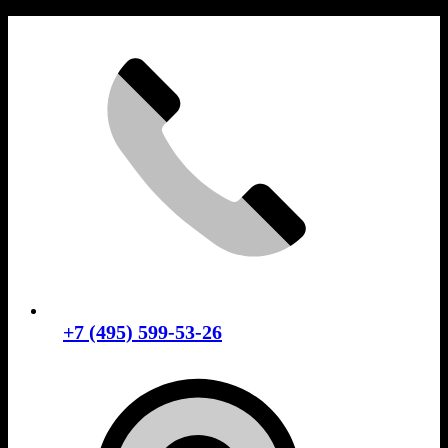
Skip
to
content
+7 (495) 599-53-26