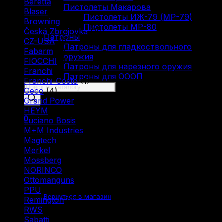
Beretta
(2)
Пистолеты Макарова
Blaser
(5)
Пистолеты ИЖ-79 (МР-79)
Browning
(9)
Пистолеты МР-80
Česká Zbrojovka
(10)
Патроны
CZ-USA
(1)
Патроны для гладкоствольного
Fabarm
(5)
оружия
FIOCCHI
(1)
Патроны для нарезного оружия
Franchi
(3)
Патроны для ОООП
Franchi-Costo
(1)
Поиск
Geco
(4)
товаров
Grand Power
(1)
HEYM
(1)
0
Luciano Bosis
(1)
M+M Industries
(1)
Magtech
(1)
Merkel
(2)
Mossberg
(1)
NORINCO
(2)
Корзина пуста.
Ottomanguns
(1)
PPU
(12)
Вернуться в магазин
Remington
(6)
RWS
(3)
Sabatti
(2)