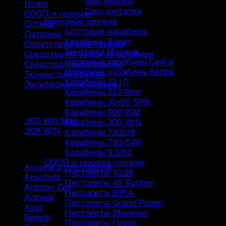
Вертикалки
Ножи
(9)
Горизонталки
ОООП и газовое
(71)
Нарезное оружие
Оптика
(12)
Болтовые карабины
Патроны
(211)
Карабины Blaser
Сопутствующие товары
(13)
Винтовки Мосина
Средства по уходу за оружием
(31)
Нарезные карабины Сайга
Средства самообороны
(6)
Нарезные карабины Вепрь
Тюнинг для оружия
(37)
Карабины 22 LR
Эксклюзивное оружие
(6)
Карабины 223 Rem
Карабины 30-06 SPR
Фильтр по
Карабины 300 WM
.300 Win Mag
(1)
Карабины 308 WIN
.308 WIN
(1)
Карабины 7.62/39
Карабины 7.62/54R
Фильтр по
Карабины 9.3/62
ОООП и газовое оружие
Accuracy International
(1)
Пистолеты 10/28
Anschutz
(3)
Пистолеты 45 Rubber
Antonio Zoli
(3)
Пистолеты 9 Р.А.
Arizaga
(1)
Пистолеты Grand Power
Azot
(7)
Пистолеты Streamer
Benelli
(16)
Пистолеты Гроза