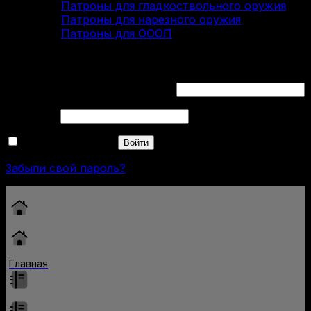
Патроны для гладкоствольного оружия
Патроны для нарезного оружия
Патроны для ОООП
Вход
Обязательно
Имя пользователя или Email
*
Обязательно
Пароль
*
Запомнить меня
Войти
Забыли свой пароль?
Главная