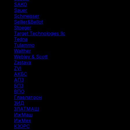
SAKO
(3)
Sauer
(3)
Schmeisser
(1)
Sellier&Bellot
(7)
Stoeger
(2)
Target Technologies llc
(6)
Tedna
(1)
Tulammo
(11)
Walther
(3)
Webley & Scott
(1)
Zastava
(1)
ZVI
(1)
АКБС
(1)
АПЗ
(1)
БПЗ
(34)
ВПО
(14)
Главпатрон
(4)
ЗИД
(1)
ЗЛАТМАШ
(1)
ИжМаш
(19)
ИжМех
(44)
КЗОРС
(5)