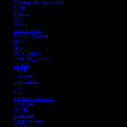
Концерн Калашников
(20)
КСПЗ
(7)
Курс-С
(3)
КХЗ
(5)
Молот
(4)
Молот-Армз
(3)
Молот-Оружие
(4)
НОТ
(12)
НПЗ
(8)
ООО Беркут
(1)
СКМ Индустрия
(18)
Стрела
(1)
ТЕМП
(2)
Техкрим
(43)
Техноармс
(15)
ТОЗ
(31)
УМК
(1)
Уралмехкомплект
(4)
Фортуна
(14)
ЦКИБ
(10)
Battinsoli
(2)
Fausti Stefano
(1)
Feinwerkbau
(1)