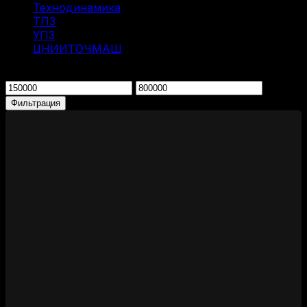
Технодинамика
(7)
ТПЗ
(2)
УПЗ
(1)
ЦНИИТОЧМАШ
(1)
Фильтрация по цене
Минимальная
Максимальная
цена
цена
Фильтрация