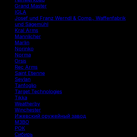
Grand Master
(1)
IGLA
(1)
Josef und Franz Werndl & Comp., Waffenfabrik
und Sägemühl
(1)
Kral Arms
(1)
Mannlicher
(1)
Marlin
(1)
Norinko
(1)
Norma
(3)
Orsis
(1)
Rec Arms
(1)
Saint Etienne
(1)
Seylan
(1)
Tanfoglio
(1)
Target Technologies
(2)
Tikka
(2)
Weatherby
(1)
Winchester
(2)
Ижевский оружейный завод
(1)
МЗВО
(2)
РОК
(2)
Сибирь
(9)