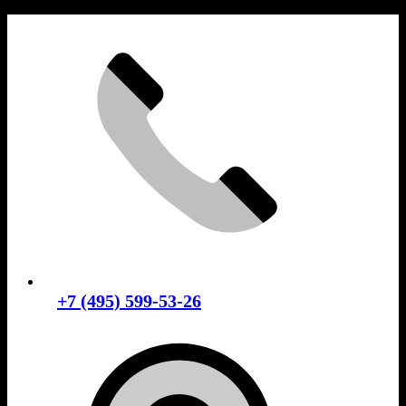
Skip
to
content
+7 (495) 599-53-26