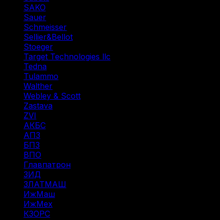
SAKO
(3)
Sauer
(3)
Schmeisser
(1)
Sellier&Bellot
(7)
Stoeger
(2)
Target Technologies llc
(6)
Tedna
(1)
Tulammo
(11)
Walther
(3)
Webley & Scott
(1)
Zastava
(1)
ZVI
(1)
АКБС
(1)
АПЗ
(1)
БПЗ
(34)
ВПО
(14)
Главпатрон
(4)
ЗИД
(1)
ЗЛАТМАШ
(1)
ИжМаш
(19)
ИжМех
(44)
КЗОРС
(5)