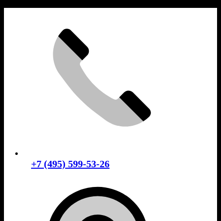
Skip
to
content
+7 (495) 599-53-26