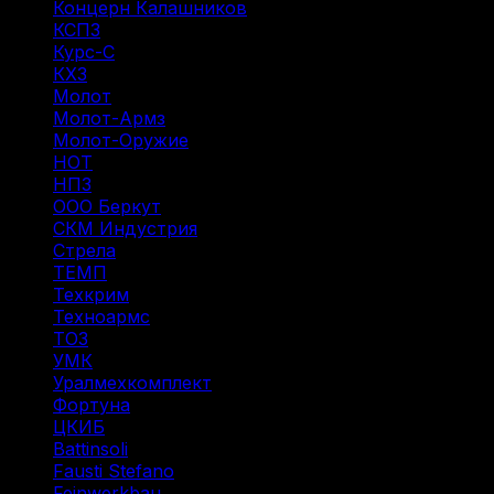
Концерн Калашников
(20)
КСПЗ
(7)
Курс-С
(3)
КХЗ
(5)
Молот
(4)
Молот-Армз
(3)
Молот-Оружие
(4)
НОТ
(12)
НПЗ
(8)
ООО Беркут
(1)
СКМ Индустрия
(18)
Стрела
(1)
ТЕМП
(2)
Техкрим
(43)
Техноармс
(15)
ТОЗ
(31)
УМК
(1)
Уралмехкомплект
(4)
Фортуна
(14)
ЦКИБ
(10)
Battinsoli
(2)
Fausti Stefano
(1)
Feinwerkbau
(1)