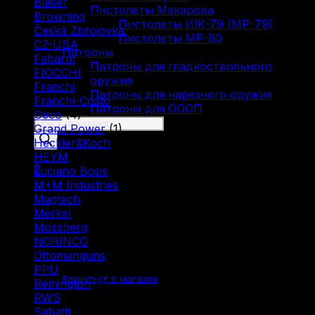
Blaser
(5)
Пистолеты Макарова
Browning
(9)
Пистолеты ИЖ-79 (МР-79)
Česká Zbrojovka
(10)
Пистолеты МР-80
CZ-USA
(1)
Патроны
Fabarm
(5)
Патроны для гладкоствольного
FIOCCHI
(1)
оружия
Franchi
(3)
Патроны для нарезного оружия
Franchi-Costo
(1)
Патроны для ОООП
Geco
(4)
Поиск
Grand Power
(1)
товаров
Heckler&Koch
(2)
HEYM
(1)
0
Luciano Bosis
(1)
M+M Industries
(1)
Magtech
(1)
Merkel
(2)
Mossberg
(1)
NORINCO
(2)
Корзина пуста.
Ottomanguns
(1)
PPU
(12)
Вернуться в магазин
Remington
(6)
RWS
(3)
Sabatti
(2)