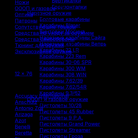
Вертикалки
Ножи
(9)
Горизонталки
ОООП и газовое
(71)
Нарезное оружие
Оптика
(12)
Болтовые карабины
Патроны
(211)
Карабины Blaser
Сопутствующие товары
(13)
Винтовки Мосина
Средства по уходу за оружием
(31)
Нарезные карабины Сайга
Средства самообороны
(6)
Нарезные карабины Вепрь
Тюнинг для оружия
(37)
Карабины 22 LR
Эксклюзивное оружие
(6)
Карабины 223 Rem
Карабины 30-06 SPR
Фильтр по
Карабины 300 WM
12 × 76
(1)
Карабины 308 WIN
Карабины 7.62/39
Фильтр по
Карабины 7.62/54R
Карабины 9.3/62
Accuracy International
(1)
ОООП и газовое оружие
Anschutz
(3)
Пистолеты 10/28
Antonio Zoli
(3)
Пистолеты 45 Rubber
Arizaga
(1)
Пистолеты 9 Р.А.
Azot
(7)
Пистолеты Grand Power
Benelli
(16)
Пистолеты Streamer
Beretta
(2)
Пистолеты Гроза