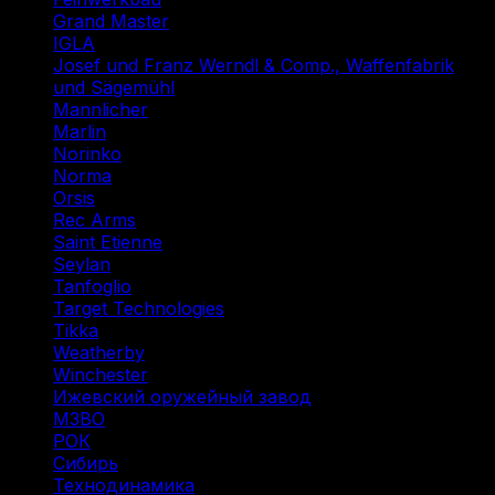
Grand Master
(1)
IGLA
(1)
Josef und Franz Werndl & Comp., Waffenfabrik
und Sägemühl
(1)
Mannlicher
(1)
Marlin
(1)
Norinko
(1)
Norma
(3)
Orsis
(1)
Rec Arms
(1)
Saint Etienne
(1)
Seylan
(1)
Tanfoglio
(1)
Target Technologies
(2)
Tikka
(2)
Weatherby
(1)
Winchester
(2)
Ижевский оружейный завод
(1)
МЗВО
(2)
РОК
(2)
Сибирь
(9)
Технодинамика
(7)