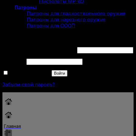
Пистолеты МР-80
Патроны
Патроны для гладкоствольного оружия
Патроны для нарезного оружия
Патроны для ОООП
Вход
Обязательно
Имя пользователя или Email
*
Обязательно
Пароль
*
Запомнить меня
Войти
Забыли свой пароль?
Главная