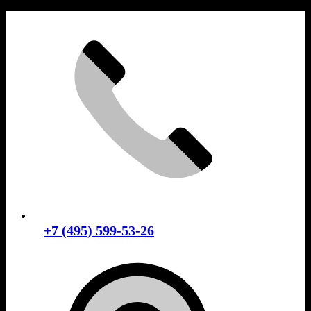
Skip
to
content
+7 (495) 599-53-26