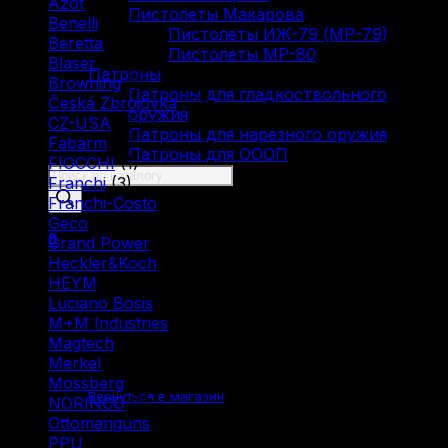
Azot
(7)
Пистолеты Макарова
Benelli
(16)
Пистолеты ИЖ-79 (МР-79)
Beretta
(2)
Пистолеты МР-80
Blaser
(5)
Патроны
Browning
(9)
Патроны для гладкоствольного
Česká Zbrojovka
(10)
оружия
CZ-USA
(1)
Патроны для нарезного оружия
Fabarm
(5)
Патроны для ОООП
FIOCCHI
(1)
Поиск
Franchi
(3)
товаров
Franchi-Costo
(1)
Geco
(4)
0
Grand Power
(1)
Heckler&Koch
(2)
HEYM
(1)
Luciano Bosis
(1)
M+M Industries
(1)
Magtech
(1)
Корзина пуста.
Merkel
(2)
Mossberg
(1)
Вернуться в магазин
NORINCO
(2)
Ottomanguns
(1)
PPU
(12)