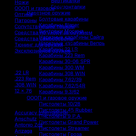
Вертикалки
Ножи
(9)
Горизонталки
ОООП и газовое
(71)
Нарезное оружие
Оптика
(12)
Болтовые карабины
Патроны
(211)
Карабины Blaser
Сопутствующие товары
(13)
Винтовки Мосина
Средства по уходу за оружием
(31)
Нарезные карабины Сайга
Средства самообороны
(6)
Нарезные карабины Вепрь
Тюнинг для оружия
(37)
Карабины 22 LR
Эксклюзивное оружие
(6)
Карабины 223 Rem
Карабины 30-06 SPR
Фильтр по
Карабины 300 WM
.22 LR
(1)
Карабины 308 WIN
.223 Rem
(1)
Карабины 7.62/39
.308 WIN
(1)
Карабины 7.62/54R
12 × 76
(3)
Карабины 9.3/62
ОООП и газовое оружие
Фильтр по
Пистолеты 10/28
Пистолеты 45 Rubber
Accuracy International
(1)
Пистолеты 9 Р.А.
Anschutz
(3)
Пистолеты Grand Power
Antonio Zoli
(3)
Пистолеты Streamer
Arizaga
(1)
Пистолеты Гроза