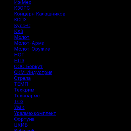
ИжМех
(44)
КЗОРС
(5)
Концерн Калашников
(20)
КСПЗ
(7)
Курс-С
(3)
КХЗ
(5)
Молот
(4)
Молот-Армз
(3)
Молот-Оружие
(4)
НОТ
(12)
НПЗ
(8)
ООО Беркут
(1)
СКМ Индустрия
(18)
Стрела
(1)
ТЕМП
(2)
Техкрим
(43)
Техноармс
(15)
ТОЗ
(31)
УМК
(1)
Уралмехкомплект
(4)
Фортуна
(14)
ЦКИБ
(10)
Battinsoli
(2)