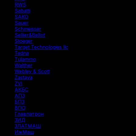
RWS
(3)
Sabatti
(2)
SAKO
(3)
Sauer
(3)
Schmeisser
(1)
Sellier&Bellot
(7)
Stoeger
(2)
Target Technologies llc
(6)
Tedna
(1)
Tulammo
(11)
Walther
(3)
Webley & Scott
(1)
Zastava
(1)
ZVI
(1)
АКБС
(1)
АПЗ
(1)
БПЗ
(34)
ВПО
(14)
Главпатрон
(4)
ЗИД
(1)
ЗЛАТМАШ
(1)
ИжМаш
(19)