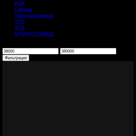
РОК
(2)
Сибирь
(9)
Технодинамика
(7)
ТПЗ
(2)
УПЗ
(1)
ЦНИИТОЧМАШ
(1)
Фильтрация по цене
Минимальная
Максимальная
цена
цена
Фильтрация