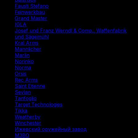
Fausti Stefano
(1)
Feinwerkbau
(1)
Grand Master
(1)
IGLA
(1)
Josef und Franz Werndl & Comp., Waffenfabrik
und Sägemühl
(1)
Kral Arms
(1)
Mannlicher
(1)
Marlin
(1)
Norinko
(1)
Norma
(3)
Orsis
(1)
Rec Arms
(1)
Saint Etienne
(1)
Seylan
(1)
Tanfoglio
(1)
Target Technologies
(2)
Tikka
(2)
Weatherby
(1)
Winchester
(2)
Ижевский оружейный завод
(1)
МЗВО
(2)