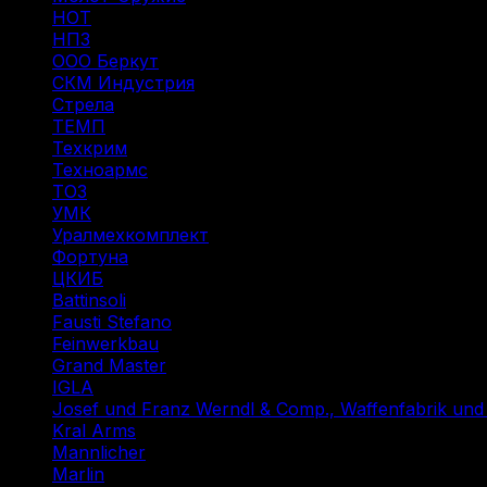
НОТ
(12)
НПЗ
(8)
ООО Беркут
(1)
СКМ Индустрия
(18)
Стрела
(1)
ТЕМП
(2)
Техкрим
(43)
Техноармс
(15)
ТОЗ
(31)
УМК
(1)
Уралмехкомплект
(4)
Фортуна
(14)
ЦКИБ
(10)
Battinsoli
(2)
Fausti Stefano
(1)
Feinwerkbau
(1)
Grand Master
(1)
IGLA
(1)
Josef und Franz Werndl & Comp., Waffenfabrik un
Kral Arms
(1)
Mannlicher
(1)
Marlin
(1)