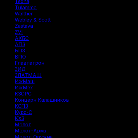
Tedna
(1)
Tulammo
(11)
Walther
(3)
Webley & Scott
(1)
Zastava
(1)
ZVI
(1)
АКБС
(1)
АПЗ
(1)
БПЗ
(34)
ВПО
(14)
Главпатрон
(4)
ЗИД
(1)
ЗЛАТМАШ
(1)
ИжМаш
(19)
ИжМех
(44)
КЗОРС
(5)
Концерн Калашников
(20)
КСПЗ
(7)
Курс-С
(3)
КХЗ
(5)
Молот
(4)
Молот-Армз
(3)
Молот-Оружие
(4)