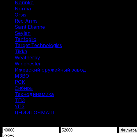
Norinko
(1)
Norma
(3)
Orsis
(1)
Rec Arms
(1)
Saint Etienne
(1)
Seylan
(1)
Tanfoglio
(1)
Target Technologies
(2)
Tikka
(2)
Weatherby
(1)
Winchester
(2)
Ижевский оружейный завод
(1)
МЗВО
(2)
РОК
(2)
Сибирь
(9)
Технодинамика
(7)
ТПЗ
(2)
УПЗ
(1)
ЦНИИТОЧМАШ
(1)
Фильтрация по цене
Минимальная
Максимальная
Фильтра
цена
цена
-23%