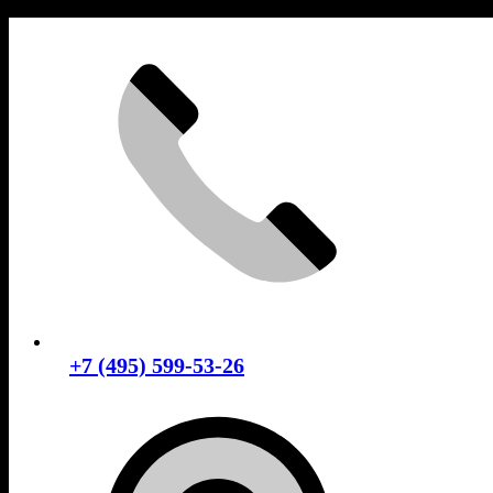
Skip
to
content
+7 (495) 599-53-26