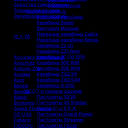
Средства самообороны
(6)
Горизонталки
Тюнинг для оружия
(37)
Нарезное оружие
Эксклюзивное оружие
(6)
Болтовые карабины
Карабины Blaser
Фильтр по
Винтовки Мосина
Нарезные карабины Сайга
12 × 76
(2)
Нарезные карабины Вепрь
Карабины 22 LR
Фильтр по
Карабины 223 Rem
Карабины 30-06 SPR
Accuracy International
(1)
Карабины 300 WM
Anschutz
(3)
Карабины 308 WIN
Antonio Zoli
(3)
Карабины 7.62/39
Arizaga
(1)
Карабины 7.62/54R
Azot
(7)
Карабины 9.3/62
Benelli
(16)
ОООП и газовое оружие
Beretta
(2)
Пистолеты 10/28
Blaser
(5)
Пистолеты 45 Rubber
Browning
(9)
Пистолеты 9 Р.А.
Česká Zbrojovka
(10)
Пистолеты Grand Power
CZ-USA
(1)
Пистолеты Streamer
Fabarm
(5)
Пистолеты Гроза
FIOCCHI
(1)