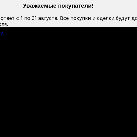
Уважаемые покупатели!
тает с 1 по 31 августа. Все покупки и сделки будут д
ля.
ие
е