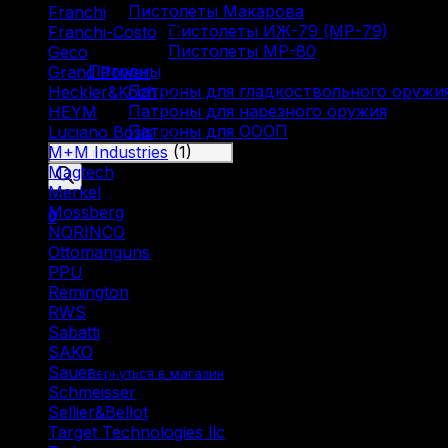
Пистолеты Макарова
Franchi
(3)
Пистолеты ИЖ-79 (МР-79)
Franchi-Costo
(1)
Пистолеты МР-80
Geco
(4)
Патроны
Grand Power
(1)
Патроны для гладкоствольного оружи
Heckler&Koch
(2)
Патроны для нарезного оружия
HEYM
(1)
Патроны для ОООП
Luciano Bosis
(1)
Поиск
M+M Industries
(1)
товаров
Magtech
(1)
Merkel
(2)
Mossberg
(1)
0
NORINCO
(2)
Ottomanguns
(1)
PPU
(12)
Remington
(6)
RWS
(3)
Sabatti
(2)
Корзина пуста.
SAKO
(3)
Sauer
(3)
Вернуться в магазин
Schmeisser
(1)
Sellier&Bellot
(7)
Target Technologies llc
(6)