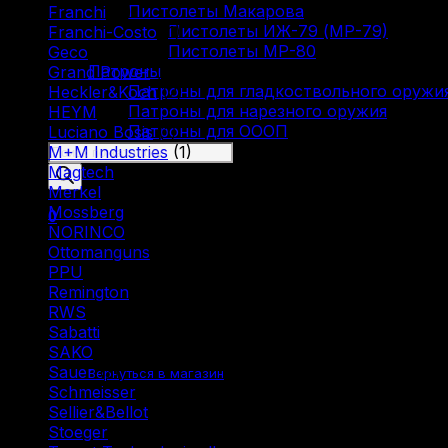
Пистолеты Макарова
Franchi
(3)
Пистолеты ИЖ-79 (МР-79)
Franchi-Costo
(1)
Пистолеты МР-80
Geco
(4)
Патроны
Grand Power
(1)
Патроны для гладкоствольного оружи
Heckler&Koch
(2)
Патроны для нарезного оружия
HEYM
(1)
Патроны для ОООП
Luciano Bosis
(1)
Поиск
M+M Industries
(1)
товаров
Magtech
(1)
Merkel
(2)
Mossberg
(1)
0
NORINCO
(2)
Ottomanguns
(1)
PPU
(12)
Remington
(6)
RWS
(3)
Sabatti
(2)
Корзина пуста.
SAKO
(3)
Sauer
(3)
Вернуться в магазин
Schmeisser
(1)
Sellier&Bellot
(7)
Stoeger
(2)