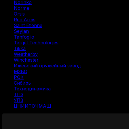
Norinko
(1)
Norma
(3)
Orsis
(1)
Rec Arms
(1)
Saint Etienne
(1)
Seylan
(1)
Tanfoglio
(1)
Target Technologies
(2)
Tikka
(2)
Weatherby
(1)
Winchester
(2)
Ижевский оружейный завод
(1)
МЗВО
(2)
РОК
(2)
Сибирь
(9)
Технодинамика
(7)
ТПЗ
(2)
УПЗ
(1)
ЦНИИТОЧМАШ
(1)