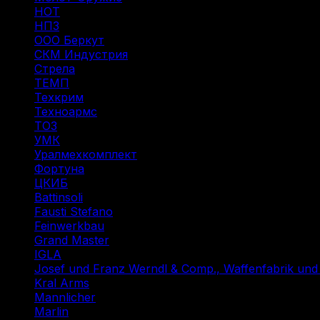
НОТ
(12)
НПЗ
(8)
ООО Беркут
(1)
СКМ Индустрия
(18)
Стрела
(1)
ТЕМП
(2)
Техкрим
(43)
Техноармс
(15)
ТОЗ
(31)
УМК
(1)
Уралмехкомплект
(4)
Фортуна
(14)
ЦКИБ
(10)
Battinsoli
(2)
Fausti Stefano
(1)
Feinwerkbau
(1)
Grand Master
(1)
IGLA
(1)
Josef und Franz Werndl & Comp., Waffenfabrik un
Kral Arms
(1)
Mannlicher
(1)
Marlin
(1)