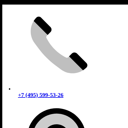
Skip
to
content
+7 (495) 599-53-26