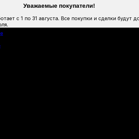
Уважаемые покупатели!
тает с 1 по 31 августа. Все покупки и сделки будут д
ля.
ие
е