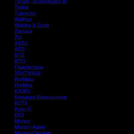
Target Technologies llc
(6)
Tedna
(1)
Tulammo
(11)
Walther
(3)
Webley & Scott
(1)
Zastava
(1)
ZVI
(1)
АКБС
(1)
АПЗ
(1)
БПЗ
(34)
ВПО
(14)
Главпатрон
(4)
ЗЛАТМАШ
(1)
ИжМаш
(19)
ИжМех
(44)
КЗОРС
(5)
Концерн Калашников
(20)
КСПЗ
(7)
Курс-С
(3)
КХЗ
(5)
Молот
(4)
Молот-Армз
(3)
Молот-Оружие
(4)