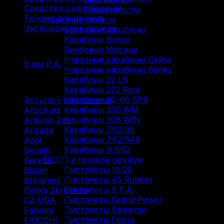
Средства самообороны
(6)
Горизонталки
Тюнинг для оружия
(37)
Нарезное оружие
Эксклюзивное оружие
(6)
Болтовые карабины
Карабины Blaser
Фильтр по
Винтовки Мосина
Нарезные карабины Сайга
9 мм Р.А.
(1)
Нарезные карабины Вепрь
Карабины 22 LR
Фильтр по
Карабины 223 Rem
Карабины 30-06 SPR
Accuracy International
(1)
Карабины 300 WM
Anschutz
(3)
Карабины 308 WIN
Antonio Zoli
(3)
Карабины 7.62/39
Arizaga
(1)
Карабины 7.62/54R
Azot
(7)
Карабины 9.3/62
Benelli
(16)
ОООП и газовое оружие
Beretta
(2)
Пистолеты 10/28
Blaser
(5)
Пистолеты 45 Rubber
Browning
(9)
Пистолеты 9 Р.А.
Česká Zbrojovka
(10)
Пистолеты Grand Power
CZ-USA
(1)
Пистолеты Streamer
Fabarm
(5)
Пистолеты Гроза
FIOCCHI
(1)