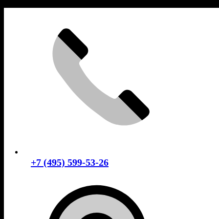
Skip
to
content
+7 (495) 599-53-26