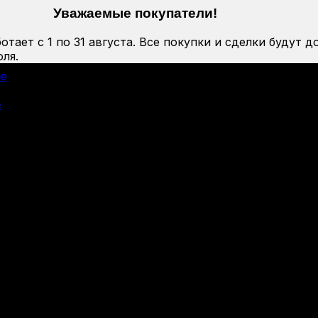
Уважаемые покупатели!
тает с 1 по 31 августа. Все покупки и сделки будут д
ля.
ие
н Сайга”
е