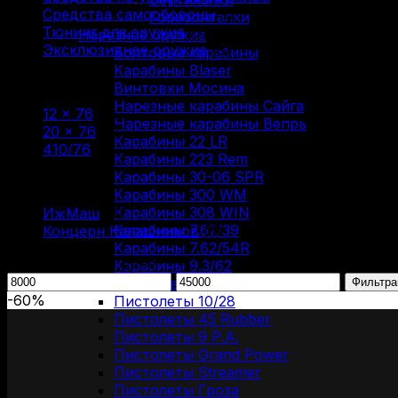
Средства самообороны
(6)
Горизонталки
Тюнинг для оружия
(37)
Нарезное оружие
Эксклюзивное оружие
(6)
Болтовые карабины
Карабины Blaser
Фильтр по
Винтовки Мосина
Нарезные карабины Сайга
12 × 76
(2)
Нарезные карабины Вепрь
20 × 76
(3)
Карабины 22 LR
410/76
(7)
Карабины 223 Rem
Карабины 30-06 SPR
Фильтр по
Карабины 300 WM
Карабины 308 WIN
ИжМаш
(9)
Карабины 7.62/39
Концерн Калашников
(3)
Карабины 7.62/54R
Фильтрация по цене
Карабины 9.3/62
Минимальная
Максимальная
ОООП и газовое оружие
Фильтра
цена
цена
-60%
Пистолеты 10/28
Пистолеты 45 Rubber
Пистолеты 9 Р.А.
Пистолеты Grand Power
Пистолеты Streamer
Пистолеты Гроза