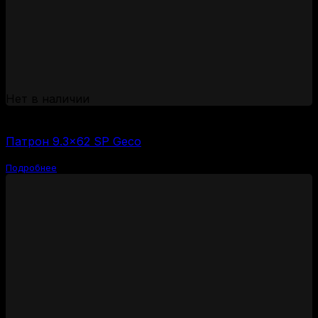
Нет в наличии
(за 1 шт:
1000
₽
/ шт.)
Патрон 9.3×62 SP Geco
Подробнее