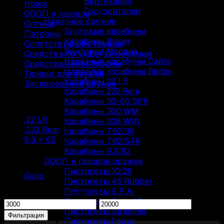
Вертикалки
Ножи
(9)
Горизонталки
ОООП и газовое
(71)
Нарезное оружие
Оптика
(12)
Болтовые карабины
Патроны
(211)
Карабины Blaser
Сопутствующие товары
(13)
Винтовки Мосина
Средства по уходу за оружием
(31)
Нарезные карабины Сайга
Средства самообороны
(6)
Нарезные карабины Вепрь
Тюнинг для оружия
(37)
Карабины 22 LR
Эксклюзивное оружие
(6)
Карабины 223 Rem
Карабины 30-06 SPR
Фильтр по
Карабины 300 WM
.22 LR
(1)
Карабины 308 WIN
.223 Rem
(1)
Карабины 7.62/39
9.3 × 62
(1)
Карабины 7.62/54R
Карабины 9.3/62
Фильтр по
ОООП и газовое оружие
Пистолеты 10/28
Geco
(3)
Пистолеты 45 Rubber
Пистолеты 9 Р.А.
Фильтрация по цене
Пистолеты Grand Power
Минимальная
Максимальная
Пистолеты Streamer
цена
цена
Фильтрация
Пистолеты Гроза