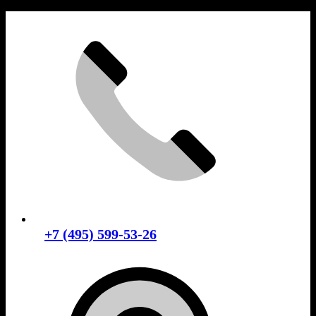
Skip
to
content
+7 (495) 599-53-26