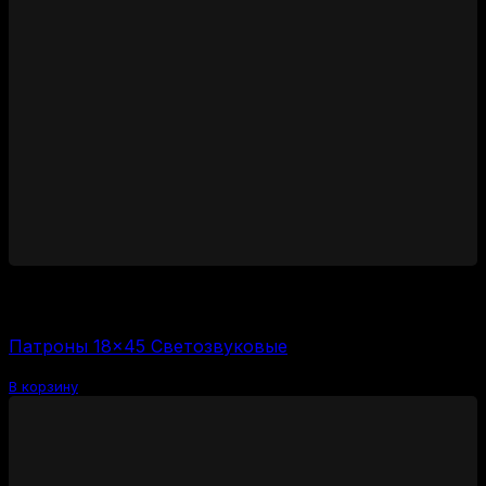
1400
₽
Цена за 1 шт:
350
₽
/ шт.
Патроны 18×45 Светозвуковые
В корзину