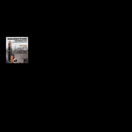
Патрон 410 Стриж
Техкрим