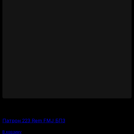
700
₽
Цена за 1 шт:
35
₽
/ шт.
Патрон 223 Rem FMJ БПЗ
В корзину