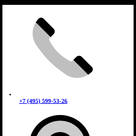
Skip
to
content
+7 (495) 599-53-26