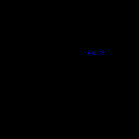
Цена за 1 шт:
90
₽
/ шт.
Нет в наличии
410/73
Калибр
пуля Стриж
Тип снаряда
10 шт.
Количество патронов в упаковке
16 г
Вес снаряда
Россия
Страна производства