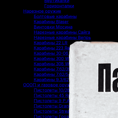
Вертикалки
Горизонталки
Нарезное оружие
Болтовые карабины
Карабины Blaser
Винтовки Мосина
Нарезные карабины Сайга
Нарезные карабины Вепрь
Карабины 22 LR
Карабины 223 Rem
Карабины 30-06 SPR
Карабины 300 WM
Карабины 308 WIN
Карабины 7.62/39
Карабины 7.62/54R
Карабины 9.3/62
ОООП и газовое оружие
Пистолеты 10/28
Пистолеты 45 Rubber
Пистолеты 9 Р.А.
Пистолеты Grand Power
Пистолеты Streamer
Пистолеты Гроза