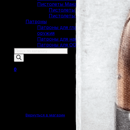
Пистолеты Макарова
Пистолеты ИЖ-79 (МР-79)
Пистолеты МР-80
Патроны
Патроны для гладкоствольного
оружия
Патроны для нарезного оружия
Патроны для ОООП
Поиск
товаров
0
Корзина пуста.
Вернуться в магазин