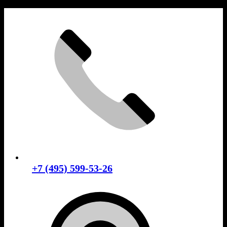
Skip
to
content
+7 (495) 599-53-26