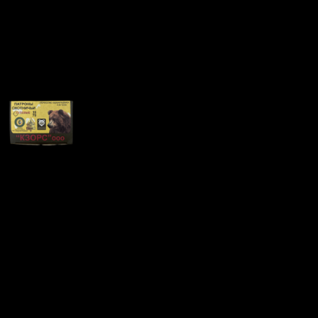
Патрон 16×70 с пулей
Полева-3 КЗОРС