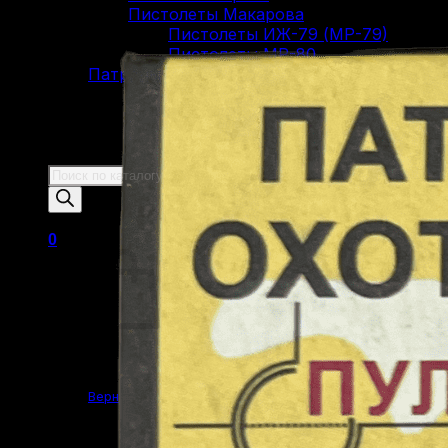
Пистолеты Макарова
Пистолеты ИЖ-79 (МР-79)
Пистолеты МР-80
Патроны
Патроны для гладкоствольного
оружия
Патроны для нарезного оружия
Патроны для ОООП
Поиск
товаров
0
Корзина пуста.
Вернуться в магазин