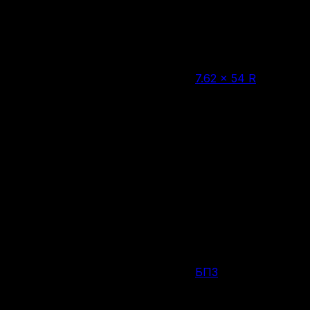
Нет в наличии
7.62 × 54 R
Калибр
SP
Тип пули
20 шт.
Количество патронов в упаковке
13,2 г
Вес пули
Россия
Страна производства
БПЗ
Производитель
Изменение цен