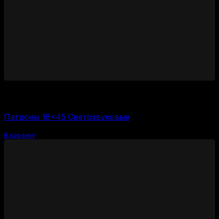
1400
₽
Цена за 1 шт:
350
₽
/ шт.
Патроны 18×45 Светозвуковые
В корзину