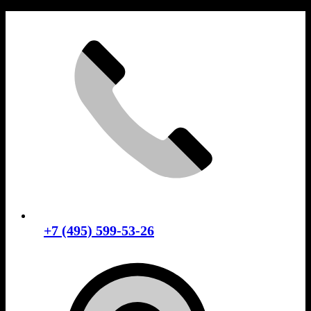
Skip
to
content
+7 (495) 599-53-26