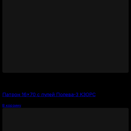
2350
₽
Цена за 1 шт:
235
₽
/ шт.
Патрон 16×70 с пулей Полева-3 КЗОРС
В корзину