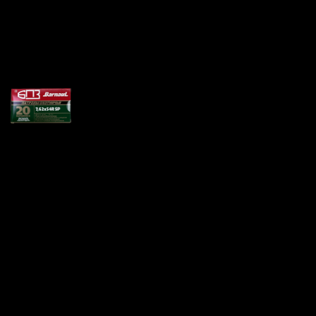
Патрон 7.62×54R SP БПЗ
Цена за 1 шт:
35
₽
/ шт.