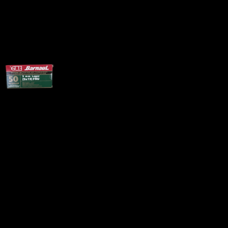
Патрон 9×19 БПЗ
Цена за 1 шт:
35
₽
/ шт.