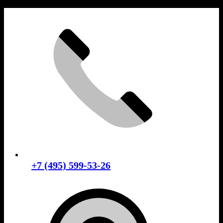
Skip
to
content
+7 (495) 599-53-26