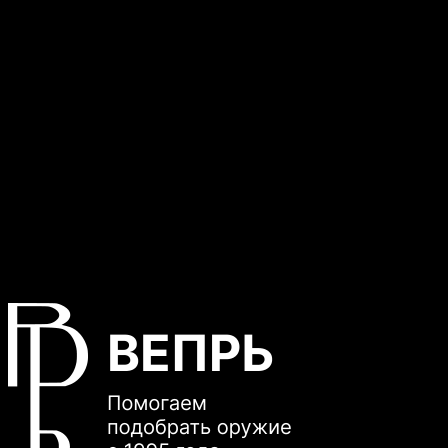
травматического оружия.
Если вы хотите купить Гроза-02, вы получаете:
Надежный пистолет
Простоту эксплуатации
Высокую эффективность
Долговечность
Пистолет Гроза-02 — это выбор тех, кто ценит
качество и безопасность.
Изменение цен
Вам также будет интересно…