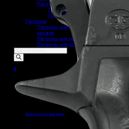
Пистолеты Макарова
Пистолеты ИЖ-79 (МР-79)
Пистолеты МР-80
Патроны
Патроны для гладкоствольного
оружия
Патроны для нарезного оружия
Патроны для ОООП
Поиск
товаров
0
Корзина пуста.
Вернуться в магазин