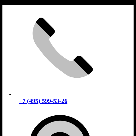
Skip
to
content
+7 (495) 599-53-26