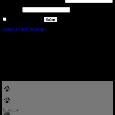
Обязательно
Пароль
*
Запомнить меня
Войти
Забыли свой пароль?
Пистолет Гроза 02 9 мм Р.А.
Нет в наличии
Главная