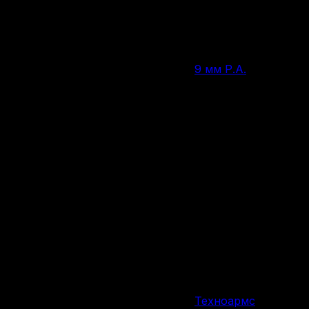
Нет в наличии
9 мм Р.А.
Калибр
10 патронов
Вместимость магазина/барабана
180 мм
Общая длина
95 мм
Длина ствола, мм
830 г
Вес
Россия
Страна производства
Техноармс
Производитель