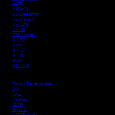
44ТК
(1)
5.45×18
(1)
6.5 Creedmoor
(1)
6.5 Grendel
(2)
7 × 57R
(1)
7 × 65
(1)
7.62 Nagant
(1)
8 × 57
(6)
8 мм
(1)
9 × 39
(1)
9 x 19
(1)
9 мм
(1)
9.3×74R
(1)
Фильтр по
Target Technologies llc
(6)
ZVI
(1)
ЗИД
(1)
ИжМех
(4)
КСПЗ
(4)
Курс-С
(2)
ООО Беркут
(1)