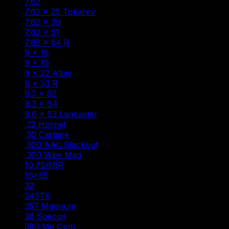
7.62
(2)
7.62 × 25 Tokarev
(2)
7.62 × 39
(22)
7.62 × 51
(1)
7.62 × 54 R
(13)
9 × 18
(2)
9 × 19
(9)
9 × 22 Altay
(1)
9 × 53 R
(1)
9.3 × 62
(5)
9.3 × 64
(1)
9.6 × 53 Lancaster
(6)
.22 Hornet
(1)
.30 Carbine
(1)
.300 AAC Blackout
(1)
.300 Wby Mag
(1)
10.75/58R
(1)
16×65
(1)
32
(1)
345ТК
(3)
357 Magnum
(1)
38 Special
(1)
380 Me Gum
(1)