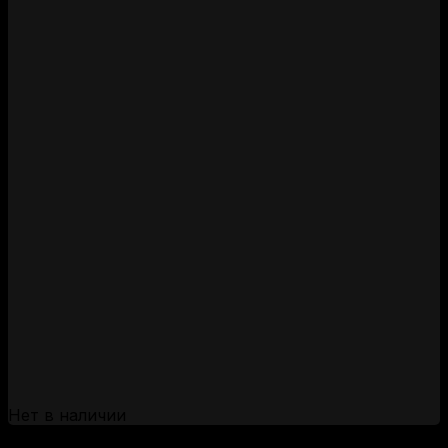
Нет в наличии
(за 1 шт:
55
₽
/ шт.)