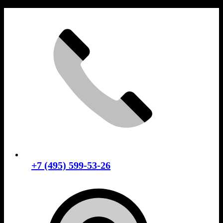
Skip
to
content
+7 (495) 599-53-26