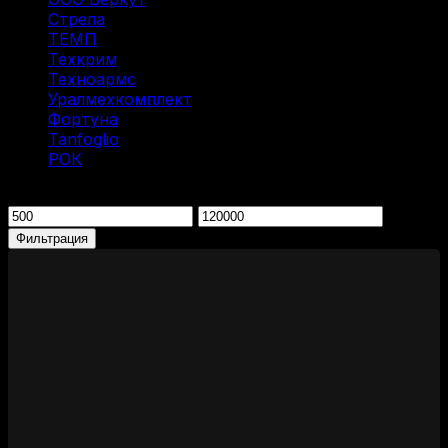
Стрела
(1)
ТЕМП
(1)
Техкрим
(2)
Техноармс
(15)
Уралмехкомплект
(4)
Фортуна
(2)
Tanfoglio
(1)
РОК
(1)
Фильтрация по цене
Минимальная
Максимальная
цена
цена
Фильтрация