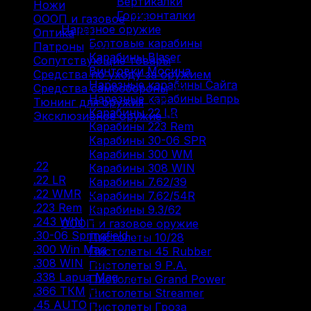
Вертикалки
Ножи
(9)
Горизонталки
ОООП и газовое
(71)
Нарезное оружие
Оптика
(12)
Болтовые карабины
Патроны
(211)
Карабины Blaser
Сопутствующие товары
(13)
Винтовки Мосина
Средства по уходу за оружием
(31)
Нарезные карабины Сайга
Средства самообороны
(6)
Нарезные карабины Вепрь
Тюнинг для оружия
(37)
Карабины 22 LR
Эксклюзивное оружие
(6)
Карабины 223 Rem
Карабины 30-06 SPR
Фильтр по
Карабины 300 WM
.22
(2)
Карабины 308 WIN
.22 LR
(29)
Карабины 7.62/39
.22 WMR
(3)
Карабины 7.62/54R
.223 Rem
(18)
Карабины 9.3/62
.243 WIN
(4)
ОООП и газовое оружие
.30-06 Springfield
(18)
Пистолеты 10/28
.300 Win Mag
(12)
Пистолеты 45 Rubber
.308 WIN
(30)
Пистолеты 9 Р.А.
.338 Lapua Mag
(2)
Пистолеты Grand Power
.366 ТКМ
(5)
Пистолеты Streamer
.45 AUTO
(2)
Пистолеты Гроза