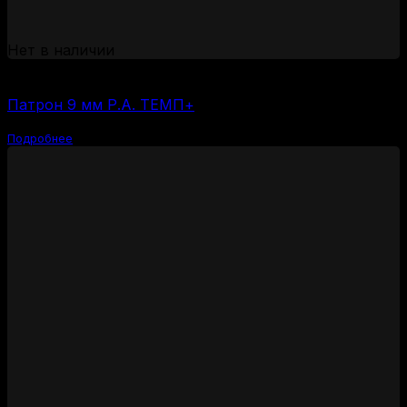
Нет в наличии
(за 1 шт:
42
₽
/ шт.)
Патрон 9 мм Р.А. ТЕМП+
Подробнее