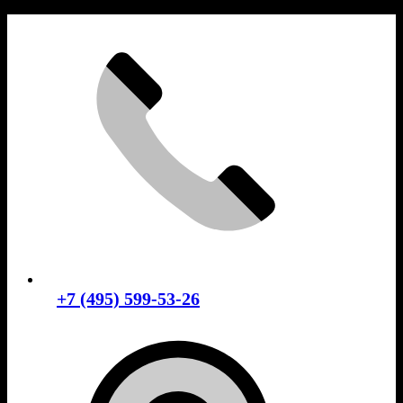
Skip
to
content
+7 (495) 599-53-26