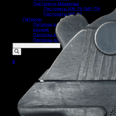
Пистолеты Макарова
Пистолеты ИЖ-79 (МР-79)
Пистолеты МР-80
Патроны
Патроны для гладкоствольного
оружия
Патроны для нарезного оружия
Патроны для ОООП
Поиск
товаров
0
Корзина пуста.
Вернуться в магазин