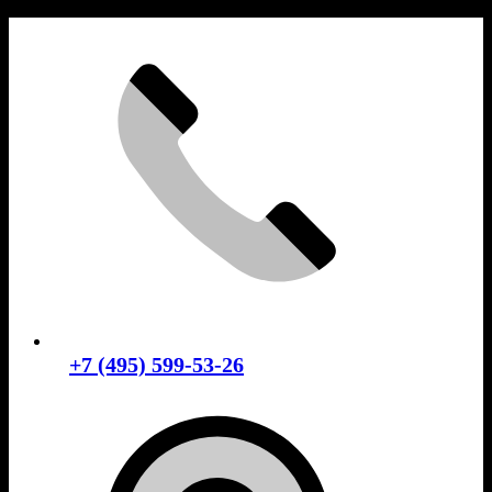
Skip
to
content
+7 (495) 599-53-26