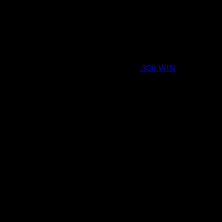
Нет в наличии
.308 WIN
Калибр
10 патронов
Вместимость магазина/барабана
1140 мм
Общая длина
650 мм
Длина ствола, мм
4000 г
Вес
Россия
Страна производства