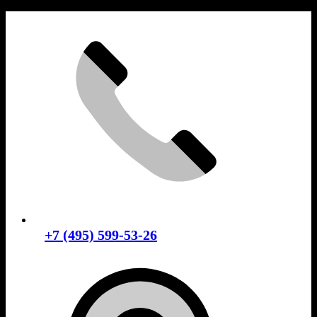
Skip
to
content
+7 (495) 599-53-26