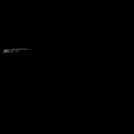
Карабин Вепрь-308 СУПЕР
(СОК 95М) 7.62×51 (308
Win)