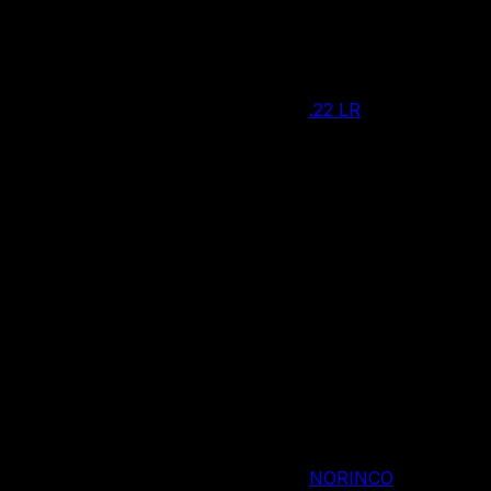
Нет в наличии
.22 LR
Калибр
5 патронов
Вместимость магазина/барабана
530 мм
Длина ствола, мм
970 мм
Общая длина
3400 г
Вес
Китай
Страна производства
NORINCO
Производитель