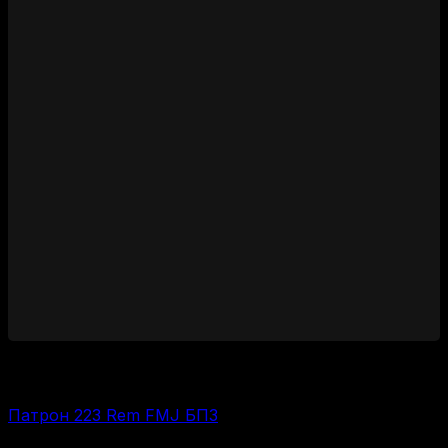
700
₽
Цена за 1 шт:
35
₽
/ шт.
Патрон 223 Rem FMJ БПЗ