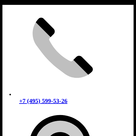
Skip
to
content
+7 (495) 599-53-26