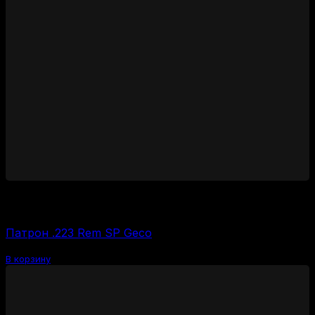
14650
₽
Цена за 1 шт:
733
₽
/ шт.
Патрон .223 Rem SP Geco
В корзину