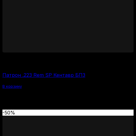
1200
₽
Цена за 1 шт:
60
₽
/ шт.
Патрон .223 Rem SP Кентавр БПЗ
В корзину
Похожие болтовики
-50%