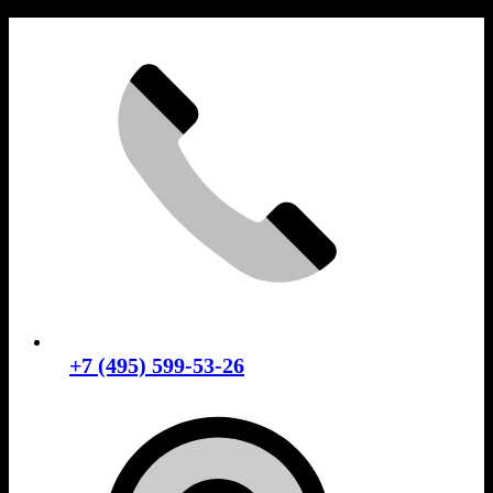
Skip
to
content
+7 (495) 599-53-26