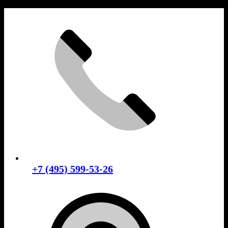
Skip
to
content
+7 (495) 599-53-26