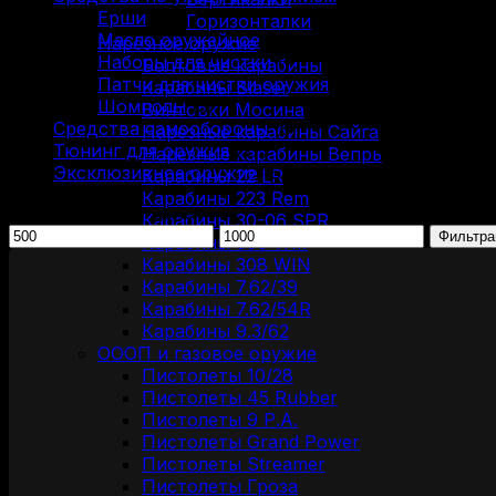
Ерши
(7)
Горизонталки
Масло оружейное
(7)
Нарезное оружие
Наборы для чистки
(7)
Болтовые карабины
Патчи для чистки оружия
(6)
Карабины Blaser
Шомполы
(3)
Винтовки Мосина
Средства самообороны
(6)
Нарезные карабины Сайга
Тюнинг для оружия
(37)
Нарезные карабины Вепрь
Эксклюзивное оружие
(6)
Карабины 22 LR
Карабины 223 Rem
Фильтрация по цене
Карабины 30-06 SPR
Минимальная
Максимальная
Фильтра
Карабины 300 WM
цена
цена
Карабины 308 WIN
Карабины 7.62/39
Карабины 7.62/54R
Карабины 9.3/62
ОООП и газовое оружие
Пистолеты 10/28
Пистолеты 45 Rubber
Пистолеты 9 Р.А.
Пистолеты Grand Power
Пистолеты Streamer
Пистолеты Гроза