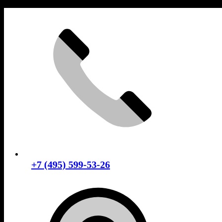
Skip
to
content
+7 (495) 599-53-26