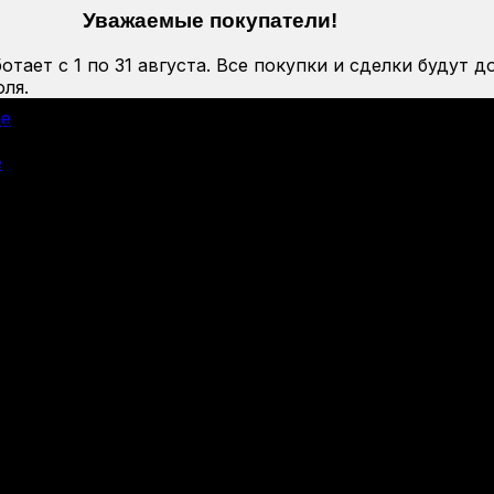
Уважаемые покупатели!
тает с 1 по 31 августа. Все покупки и сделки будут д
ля.
ие
я чистки
е