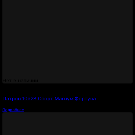
Нет в наличии
(за 1 шт:
44
₽
/ шт.)
Патрон 10×28 Спорт Магнум Фортуна
Подробнее