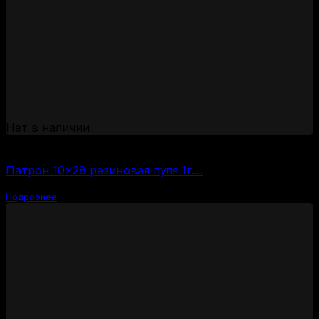
Нет в наличии
(за 1 шт:
38
₽
/ шт.)
Патрон 10×28 резиновая пуля 1г....
Подробнее