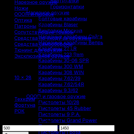
Вертикалки
Нарезное оружие
(115)
Горизонталки
Ножи
(9)
Нарезное оружие
ОООП и газовое
(71)
Болтовые карабины
Оптика
(12)
Карабины Blaser
Патроны
(211)
Винтовки Мосина
Сопутствующие товары
(13)
Нарезные карабины Сайга
Средства по уходу за оружием
(31)
Нарезные карабины Вепрь
Средства самообороны
(6)
Карабины 22 LR
Тюнинг для оружия
(37)
Карабины 223 Rem
Эксклюзивное оружие
(6)
Карабины 30-06 SPR
Карабины 300 WM
Фильтр по
Карабины 308 WIN
10 × 28
(6)
Карабины 7.62/39
Карабины 7.62/54R
Фильтр по
Карабины 9.3/62
ОООП и газовое оружие
Техкрим
(4)
Пистолеты 10/28
Фортуна
(1)
Пистолеты 45 Rubber
РОК
(1)
Пистолеты 9 Р.А.
Пистолеты Grand Power
Фильтрация по цене
Пистолеты Streamer
Минимальная
Максимальная
Пистолеты Гроза
цена
цена