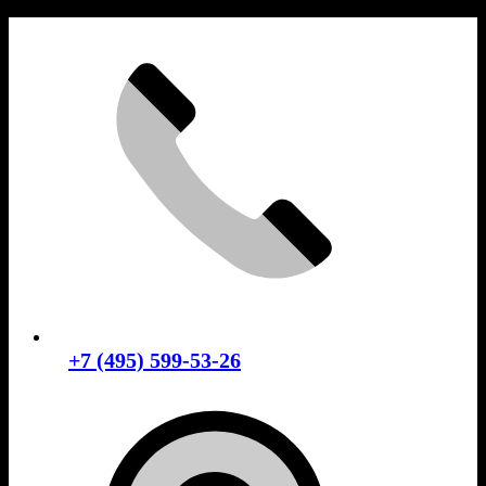
Skip
to
content
+7 (495) 599-53-26