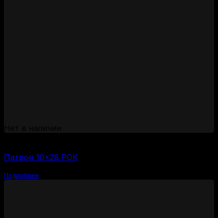
Нет в наличии
(за 1 шт:
29
₽
/ шт.)
Патрон 10×28 РОК
Подробнее