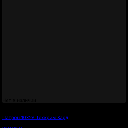
Нет в наличии
(за 1 шт:
60
₽
/ шт.)
Патрон 10×28 Техкрим Хард
Подробнее