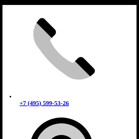
Skip
to
content
+7 (495) 599-53-26