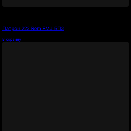
700
₽
Цена за 1 шт:
35
₽
/ шт.
Патрон 223 Rem FMJ БПЗ
В корзину